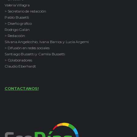
Valeria Villagra
> Secretario de redacción
Pablo Bussetti
> Diseño gráfico
Rodrigo Galán
> Redacción
Silvana Angelicchio, Ivana Barrios y Lucía Argemi
> Difusión en redes sociales
Santiago Bussetti y Camila Bussetti
> Colaboradores
Claudio Eberhardt
CONTACTANOS!