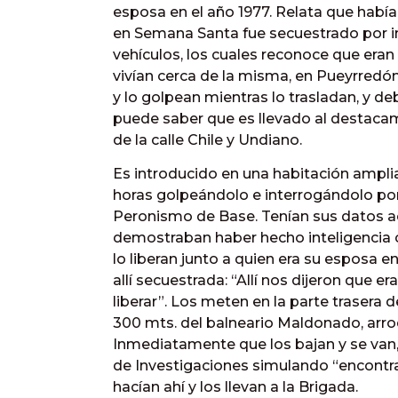
esposa en el año 1977. Relata que habí
en Semana Santa fue secuestrado por in
vehículos, los cuales reconoce que eran
vivían cerca de la misma, en Pueyrredón
y lo golpean mientras lo trasladan, y de
puede saber que es llevado al destaca
de la calle Chile y Undiano.
Es introducido en una habitación ampli
horas golpeándolo e interrogándolo por
Peronismo de Base. Tenían sus datos ac
demostraban haber hecho inteligencia con
lo liberan junto a quien era su esposa
allí secuestrada: “Allí nos dijeron que e
liberar”. Los meten en la parte trasera 
300 mts. del balneario Maldonado, arro
Inmediatamente que los bajan y se van
de Investigaciones simulando “encontra
hacían ahí y los llevan a la Brigada.