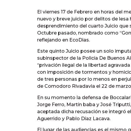
El viernes 17 de Febrero en horas del m
nuevo y breve juicio por delitos de le
desprendimiento del cuarto Juicio que s
Octubre pasado, nombrado como “Gonza
reflejando en EcoDias.
Este quinto Juicio posee un solo imputa
subinspector de la Policía De Buenos Air
“privación ilegal de la libertad agravad
con imposición de tormentos y homicidi
de tres personas por lo menos en perju
de Comodoro Rivadavia el 22 de marzo 
En su momento la defensa de Boccalari, 
Jorge Ferro, Martín baba y José Triputti,
aceptada dicha recusación se integró el 
Aguerrido y Pablo Díaz Lacava.
El lugar de las audiencias es el mismo q