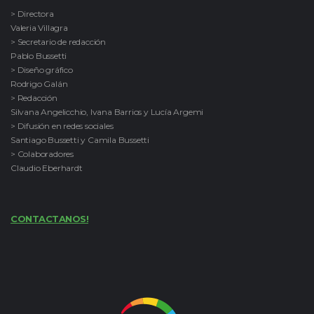
> Directora
Valeria Villagra
> Secretario de redacción
Pablo Bussetti
> Diseño gráfico
Rodrigo Galán
> Redacción
Silvana Angelicchio, Ivana Barrios y Lucía Argemi
> Difusión en redes sociales
Santiago Bussetti y Camila Bussetti
> Colaboradores
Claudio Eberhardt
CONTACTANOS!