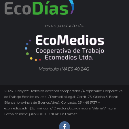
es un producto de:
Matrícula INAES 40.246.
2026
–
Copyleft.
Todos los derechos compartidos / Propietario: Cooperativa
de Trabajo EcoMedios Ltda. / Domicilio Legal: Gorriti 75. Oficina 3. Bahía
Blanca (provincia de Buenos Aires). Contacto. 2914486737 –
ecomedios.adm@gmail.com / Directora/coordinadora: Valeria Villagra.
Fecha de inicio: julio 2000. DNDA: En trámite