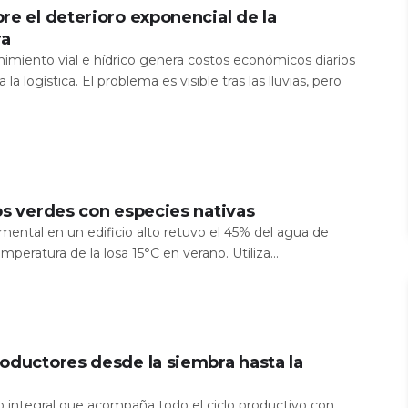
re el deterioro exponencial de la
ra
nimiento vial e hídrico genera costos económicos diarios
 la logística. El problema es visible tras las lluvias, pero
os verdes con especies nativas
mental en un edificio alto retuvo el 45% del agua de
temperatura de la losa 15°C en verano. Utiliza...
oductores desde la siembra hasta la
io integral que acompaña todo el ciclo productivo con