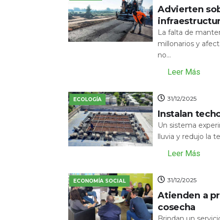
Advierten sob
infraestructu
La falta de mante
millonarios y afecta
no...
Leer Más
31/12/2025
ECOLOGÍA
Instalan tech
Un sistema experi
lluvia y redujo la 
Leer Más
31/12/2025
ECONOMÍA SOCIAL
Atienden a pr
cosecha
Brindan un servic