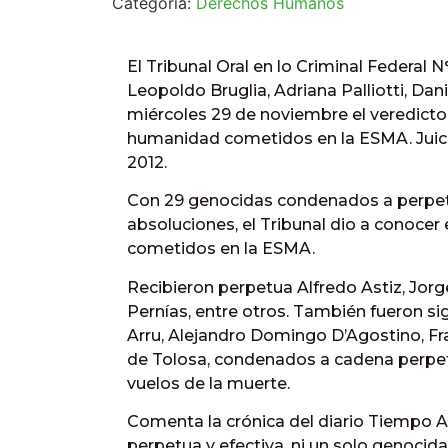
Categoría:
Derechos Humanos
El Tribunal Oral en lo Criminal Federal N
Leopoldo Bruglia, Adriana Palliotti, Dan
miércoles 29 de noviembre el veredicto e
humanidad cometidos en la ESMA. Juic
2012.
Con 29 genocidas condenados a perpetua
absoluciones, el Tribunal dio a conocer e
cometidos en la ESMA.
Recibieron perpetua Alfredo Astiz, Jorg
Pernías, entre otros. También fueron sig
Arru, Alejandro Domingo D’Agostino, F
de Tolosa, condenados a cadena perpet
vuelos de la muerte.
Comenta la crónica del diario Tiempo 
perpetua y efectiva, ni un solo genocida