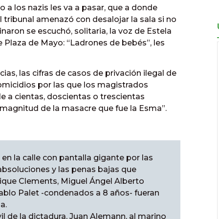
 a los nazis les va a pasar, que a donde
el tribunal amenazó con desalojar la sala si no
naron se escuchó, solitaria, la voz de Estela
e Plaza de Mayo: “Ladrones de bebés”, les
ias, las cifras de casos de privación ilegal de
homicidios por las que los magistrados
a cientas, doscientas o trescientas
a magnitud de la masacre que fue la Esma”.
 en la calle con pantalla gigante por las
absoluciones y las penas bajas que
ique Clements, Miguel Ángel Alberto
Pablo Palet -condenados a 8 años- fueran
a.
vil de la dictadura, Juan Alemann, al marino