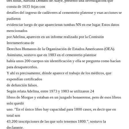
tres horas, Adelina
Dematti
de
Alaye
, presentó una investigación que
consta de 1635 fojas con
detalles del ingreso de cadáveres al cementerio platense y esas acciones se
pudieron
evidenciar luego de que aparecieran tumbas NN en ese lugar. Estos datos
mencionados
por Adelina, aparecen en un informe realizado por la Comisión
Interamericana de
Derechos Humanos de la Organización de Estados Americanos (OEA).
Asimismo, sostuvo que en 1983 en el cementerio platense
había unos 200 cuerpos sin identificación y ella se pregunta como hacían
para desaparecerlos.
Y ahí es precisamente, dónde aparece el trabajo de los médicos, que
expendían certificados
de defunción falsos.
Según relata Adelina, entre 1973 y 1983 se utilizaron 24
libros de Morgue y estaban en un juzgado bonaerense, pero de esos libros
solo quedó
uno. “En el único libro hay capacidad para 1800 casos, es decir que en
total son
43.200 inscripciones de las que solo tenemos 1800.”, sostuvo la
declarante.