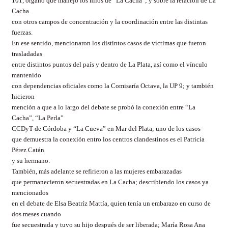
101, órgano que manejó los hilos de “La Cacha”; y sobre la relación de La
Cacha
con otros campos de concentración y la coordinación entre las distintas
fuerzas.
En ese sentido, mencionaron los distintos casos de víctimas que fueron
trasladadas
entre distintos puntos del país y dentro de La Plata, así como el vínculo
mantenido
con dependencias oficiales como la Comisaría Octava, la UP 9; y también
hicieron
mención a que a lo largo del debate se probó la conexión entre “La
Cacha”, “La Perla”
CCDyT
de Córdoba y “La Cueva” en Mar del Plata; uno de los casos
que demuestra la conexión entro los centros clandestinos es el Patricia
Pérez Catán
y su hermano.
También, más adelante se refirieron a las mujeres embarazadas
que permanecieron secuestradas en La Cacha; describiendo los casos ya
mencionados
en el debate de Elsa
Beatríz
Mattía
, quien tenía un embarazo en curso de
dos meses cuando
fue secuestrada y tuvo su hijo después de ser liberada; María Rosa Ana