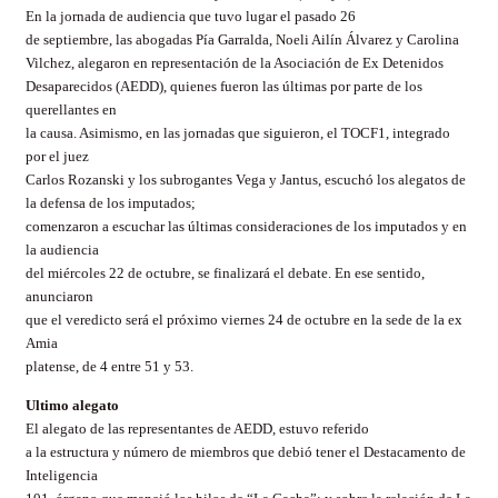
En la jornada de audiencia que tuvo lugar el pasado 26
de septiembre, las abogadas Pía
Garralda
,
Noeli
Ailín
Álvarez y Carolina
Vilchez
, alegaron en representación de la Asociación de Ex Detenidos
Desaparecidos (AEDD), quienes fueron las últimas por parte de los
querellantes en
la causa. Asimismo, en las jornadas que siguieron, el TOCF1, integrado
por el juez
Carlos
Rozanski
y los subrogantes Vega y
Jantus
, escuchó los alegatos de
la defensa de los imputados;
comenzaron a escuchar las últimas consideraciones de los imputados y en
la audiencia
del miércoles 22 de octubre, se finalizará el debate. En ese sentido,
anunciaron
que el veredicto será el próximo viernes 24 de octubre en la sede de la ex
Amia
platense, de 4 entre 51 y 53.
Ultimo alegato
El alegato de las representantes de AEDD, estuvo referido
a la estructura y número de miembros que debió tener el Destacamento de
Inteligencia