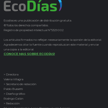
Ecodías es una publicación de distribución gratuita.
©Todos los derechos compartidos.
Registro de propiedad intelectual Nº5329002
Los artículos firmados no reflejan necesariamente la opinión de la editorial.
Agradecemos citar la fuente cuando reproduzcan este material y enviar
una copia a la editorial.
CONOCE MAS SOBRE ECODÍAS!
> Directora
Valeria Villagra
> Secretario de redacción
Pablo Bussetti
> Diseño gráfico
Rodrigo Galán
> Redacción