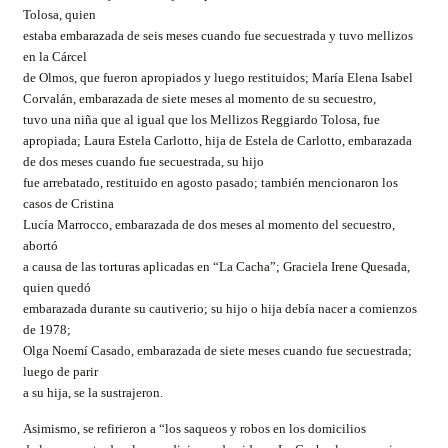
Tolosa, quien
estaba embarazada de seis meses cuando fue secuestrada y tuvo mellizos
en la Cárcel
de Olmos, que fueron apropiados y luego restituidos; María Elena Isabel
Corvalán
, embarazada de siete meses al momento de su secuestro,
tuvo una niña que al igual que los Mellizos
Reggiardo
Tolosa, fue
apropiada; Laura Estela
Carlotto
, hija de Estela de
Carlotto
, embarazada
de dos meses cuando fue secuestrada, su hijo
fue arrebatado, restituido en agosto pasado; también mencionaron los
casos de Cristina
Lucía
Marrocco
, embarazada de dos meses al momento del secuestro,
abortó
a causa de las torturas aplicadas en “La Cacha”; Graciela Irene Quesada,
quien quedó
embarazada durante su cautiverio; su hijo o hija debía nacer a comienzos
de 1978;
Olga Noemí Casado, embarazada de siete meses cuando fue secuestrada;
luego de parir
a su hija, se la sustrajeron.
Asimismo, se refirieron a “los saqueos y robos en los domicilios