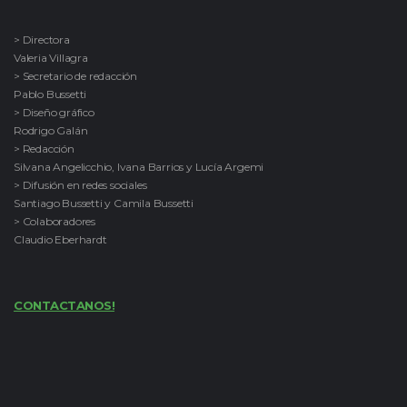
> Directora
Valeria Villagra
> Secretario de redacción
Pablo Bussetti
> Diseño gráfico
Rodrigo Galán
> Redacción
Silvana Angelicchio, Ivana Barrios y Lucía Argemi
> Difusión en redes sociales
Santiago Bussetti y Camila Bussetti
> Colaboradores
Claudio Eberhardt
CONTACTANOS!