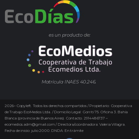
es un producto de:
Matrícula INAES 40.246.
2026
–
Copyleft.
Todos los derechos compartidos / Propietario: Cooperativa
de Trabajo EcoMedios Ltda. / Domicilio Legal: Gorriti 75. Oficina 3. Bahía
Blanca (provincia de Buenos Aires). Contacto. 2914486737 –
ecomedios.adm@gmail.com / Directora/coordinadora: Valeria Villagra.
Fecha de inicio: julio 2000. DNDA: En trámite