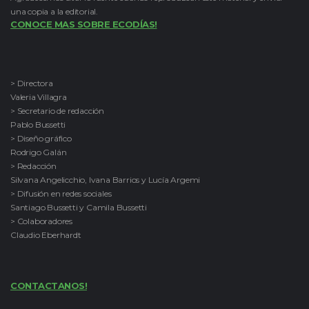
una copia a la editorial.
CONOCE MAS SOBRE ECODÍAS!
> Directora
Valeria Villagra
> Secretario de redacción
Pablo Bussetti
> Diseño gráfico
Rodrigo Galán
> Redacción
Silvana Angelicchio, Ivana Barrios y Lucía Argemi
> Difusión en redes sociales
Santiago Bussetti y Camila Bussetti
> Colaboradores
Claudio Eberhardt
CONTACTANOS!