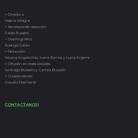
> Directora
Valeria Villagra
> Secretario de redacción
Pablo Bussetti
> Diseño gráfico
Rodrigo Galán
> Redacción
Silvana Angelicchio, Ivana Barrios y Lucía Argemi
> Difusión en redes sociales
Santiago Bussetti y Camila Bussetti
> Colaboradores
Claudio Eberhardt
CONTACTANOS!