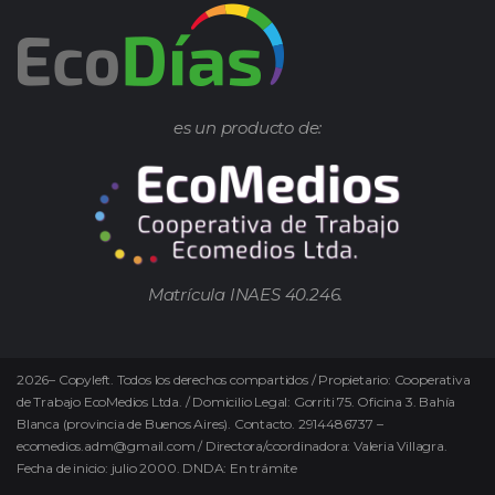
es un producto de:
Matrícula INAES 40.246.
2026
–
Copyleft.
Todos los derechos compartidos / Propietario: Cooperativa
de Trabajo EcoMedios Ltda. / Domicilio Legal: Gorriti 75. Oficina 3. Bahía
Blanca (provincia de Buenos Aires). Contacto. 2914486737 –
ecomedios.adm@gmail.com / Directora/coordinadora: Valeria Villagra.
Fecha de inicio: julio 2000. DNDA: En trámite