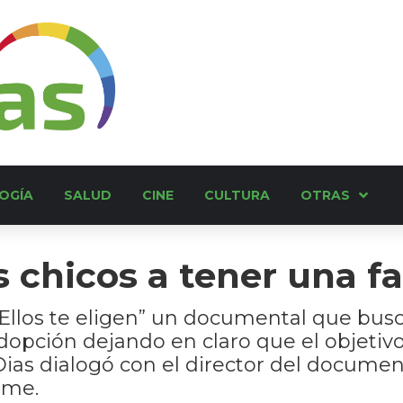
OGÍA
SALUD
CINE
CULTURA
OTRAS
s chicos a tener una f
Ellos te eligen” un documental que busca
dopción dejando en claro que el objetivo 
ias dialogó con el director del document
lme.