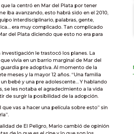
 que la centró en Mar del Plata por tener
e iba avanzando, esto habrá sido en el 2010,
ipo interdisciplinario, palabras, gente,
ógica… era muy complicado. Tan complicado
ar del Plata diciendo que esto no era para
investigación le trastocó los planes. La
que vivía en un barrio marginal de Mar del
n guardia pre adoptiva. Al momento de la
ete meses y la mayor 12 años. “Una familia
a un bebé y una pre adolescente… Y hablando
s, se les notaba el agradecimiento a la vida
ir de surgir la posibilidad de la adopción.
ue vas a hacer una película sobre esto” sin
la”.
calidad de El Peligro, Mario cambió de opinión
s de lo que es el cine y lo que son los