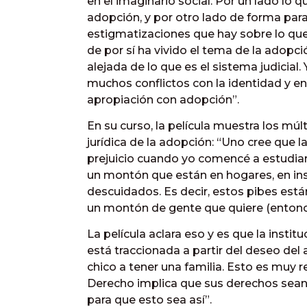
en el imaginario social. Por un lado lo 
adopción, y por otro lado de forma paral
estigmatizaciones que hay sobre lo que
de por sí ha vivido el tema de la adopc
alejada de lo que es el sistema judicial
muchos conflictos con la identidad y
apropiación con adopción”.
En su curso, la película muestra los múlt
jurídica de la adopción: “Uno cree que l
prejuicio cuando yo comencé a estudiar
un montón que están en hogares, en inst
descuidados. Es decir, estos pibes está
un montón de gente que quiere (entonc
La película aclara eso y es que la insti
está traccionada a partir del deseo del 
chico a tener una familia. Esto es muy r
Derecho implica que sus derechos sea
para que esto sea así”.