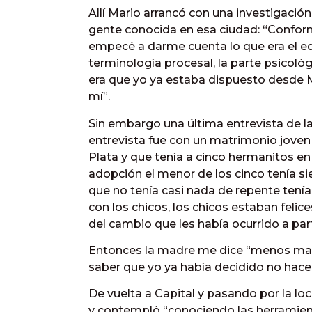
Allí Mario arrancó con una investigación
gente conocida en esa ciudad: “Conform
empecé a darme cuenta lo que era el equ
terminología procesal, la parte psicol
era que yo ya estaba dispuesto desde M
mí”.
Sin embargo una última entrevista de la 
entrevista fue con un matrimonio joven 
Plata y que tenía a cinco hermanitos e
adopción el menor de los cinco tenía si
que no tenía casi nada de repente tení
con los chicos, los chicos estaban felice
del cambio que les había ocurrido a part
Entonces la madre me dice “menos mal q
saber que yo ya había decidido no hacer
De vuelta a Capital y pasando por la lo
y contempló “conociendo las herramienta