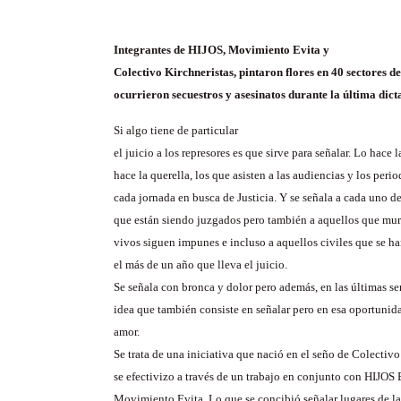
Integrantes de HIJOS, Movimiento Evita y
Colectivo Kirchneristas, pintaron flores en 40 sectores d
ocurrieron secuestros y asesinatos durante la última dict
Si algo tiene de particular
el juicio a los represores es que sirve para señalar. Lo hace la
hace la querella, los que asisten a las audiencias y los peri
cada jornada en busca de Justicia. Y se señala a cada uno de
que están siendo juzgados pero también a aquellos que mur
vivos siguen impunes e incluso a aquellos civiles que se 
el más de un año que lleva el juicio.
Se señala con bronca y dolor pero además, en las últimas s
idea que también consiste en señalar pero en esa oportuni
amor.
Se trata de una iniciativa que nació en el seño de Colectivo
se efectivizo a través de un trabajo en conjunto con HIJOS 
Movimiento Evita. Lo que se concibió señalar lugares de la