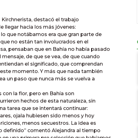
 Kirchnerista, destacó el trabajo
 llegar hacia los más jóvenes:
 lo que notábamos era que gran parte de
 que no están tan involucrados en el
usa, pensaban que en Bahía no había pasado
el mensaje, de que se vea, de que cuando
 entiendan el significado, que comprendan
en este momento. Y más que nada también
sea un paso que nunca más se vuelva a
 con la flor, pero en Bahía son
rrieron hechos de esta naturaleza, sin
a tarea que se intentará continuar:
res, ojala hubiesen sido menos y hoy
ciones, menos secuestros. La idea es
o definido” comentó Alejandra al tiempo
 en una primera pre selección que habíamos