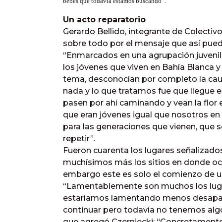
bebés que todavía estamos buscando”.
Un acto reparatorio
Gerardo Bellido, integrante de Colectivo
sobre todo por el mensaje que así puede
“Enmarcados en una agrupación juvenil
los jóvenes que viven en Bahía Blanca y
tema, desconocían por completo la ca
nada y lo que tratamos fue que llegue 
pasen por ahí caminando y vean la flor
que eran jóvenes igual que nosotros 
para las generaciones que vienen, que 
repetir”.
Fueron cuarenta los lugares señalizados
muchísimos más los sitios en donde ocu
embargo este es solo el comienzo de un
“Lamentablemente son muchos los luga
estaríamos lamentando menos desapari
continuar pero todavía no tenemos alg
que agregó Czerniecki: “Concretamente