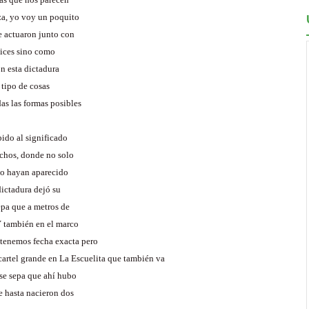
za, yo voy un poquito
e actuaron junto con
lices sino como
on esta dictadura
 tipo de cosas
as las formas posibles
bido al significado
echos, donde no solo
no hayan aparecido
dictadura dejó su
epa que a metros de
Y también en el marco
 tenemos fecha exacta pero
cartel grande en La Escuelita que también va
nse sepa que ahí hubo
e hasta nacieron dos