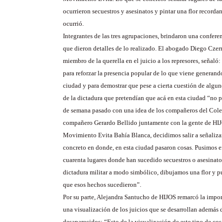
ocurrieron secuestros y asesinatos y pintar una flor recordan
ocurrió.
Integrantes de las tres agrupaciones, brindaron una conferen
que dieron detalles de lo realizado. El abogado Diego Czer
miembro de la querella en el juicio a los represores, señal
para reforzar la presencia popular de lo que viene generando
ciudad y para demostrar que pese a cierta cuestión de algun
de la dictadura que pretendían que acá en esta ciudad “no p
de semana pasado con una idea de los compañeros del Colec
compañero Gerardo Bellido juntamente con la gente de HIJO
Movimiento Evita Bahía Blanca, decidimos salir a señalizar
concreto en donde, en esta ciudad pasaron cosas. Pusimos e
cuarenta lugares donde han sucedido secuestros o asesinato
dictadura militar a modo simbólico, dibujamos una flor y p
que esos hechos sucedieron”.
Por su parte, Alejandra Santucho de HIJOS remarcó la impo
una visualización de los juicios que se desarrollan además 
desaparecidos: “Esto de la visualización de este tipo de co