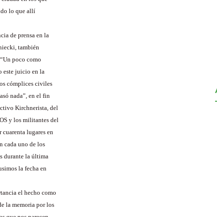
do lo que allí
cia de prensa en la
niecki, también
ó: “Un poco como
 este juicio en la
os cómplices civiles
asó nada”, en el fin
tivo Kirchnerista, del
S y los militantes del
 cuarenta lugares en
n cada uno de los
s durante la última
usimos la fecha en
rtancia el hecho como
de la memoria por los
sas que nos parecen