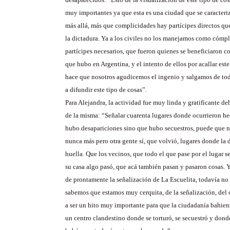
muy importantes ya que esta es una ciudad que se caracteri
más allá, más que complicidades hay partícipes directos qu
la dictadura. Ya a los civiles no los manejamos como cómp
partícipes necesarios, que fueron quienes se beneficiaron c
que hubo en Argentina, y el intento de ellos por acallar este
hace que nosotros agudicemos el ingenio y salgamos de tod
a difundir este tipo de cosas”.
Para Alejandra, la actividad fue muy linda y gratificante de
de la misma: “Señalar cuarenta lugares donde ocurrieron h
hubo desapariciones sino que hubo secuestros, puede que 
nunca más pero otra gente sí, que volvió, lugares donde la 
huella. Que los vecinos, que todo el que pase por el lugar s
su casa algo pasó, que acá también pasan y pasaron cosas. 
de prontamente la señalización de La Escuelita, todavía no
sabemos que estamos muy cerquita, de la señalización, del 
a ser un hito muy importante para que la ciudadanía bahie
un centro clandestino donde se torturó, se secuestró y dond