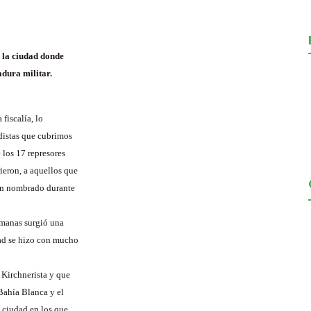
e la ciudad donde
adura militar.
 fiscalía, lo
odistas que cubrimos
 los 17 represores
ieron, a aquellos que
han nombrado durante
emanas surgió una
dad se hizo con mucho
 Kirchnerista y que
Bahía Blanca y el
 ciudad en los que