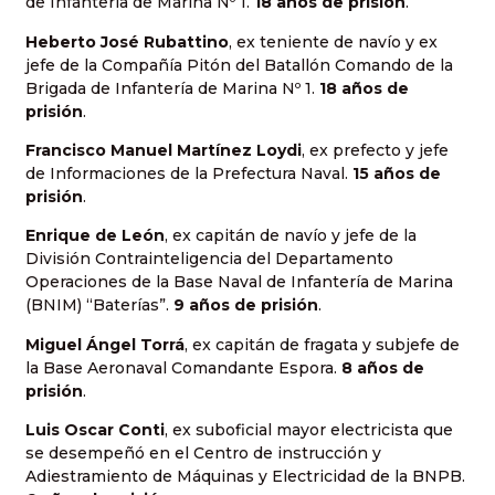
de Infantería de Marina Nº 1.
18 años de prisión
.
Heberto José Rubattino
, ex teniente de navío y ex
jefe de la Compañía Pitón del Batallón Comando de la
Brigada de Infantería de Marina Nº 1.
18 años de
prisión
.
Francisco Manuel Martínez Loydi
, ex prefecto y jefe
de Informaciones de la Prefectura Naval.
15 años de
prisión
.
Enrique de León
, ex capitán de navío y jefe de la
División Contrainteligencia del Departamento
Operaciones de la Base Naval de Infantería de Marina
(BNIM) “Baterías”.
9 años de prisión
.
Miguel Ángel Torrá
, ex capitán de fragata y subjefe de
la Base Aeronaval Comandante Espora.
8 años de
prisión
.
Luis Oscar Conti
, ex suboficial mayor electricista que
se desempeñó en el Centro de instrucción y
Adiestramiento de Máquinas y Electricidad de la BNPB.