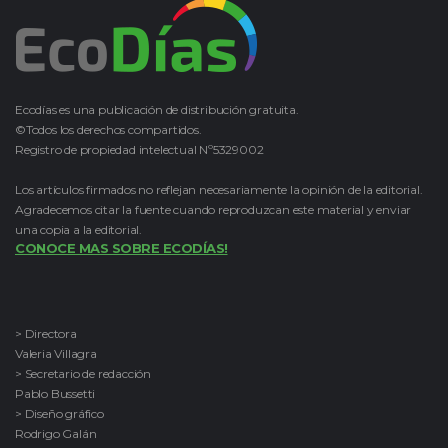
Ecodías es una publicación de distribución gratuita.
©Todos los derechos compartidos.
Registro de propiedad intelectual Nº5329002
Los artículos firmados no reflejan necesariamente la opinión de la editorial.
Agradecemos citar la fuente cuando reproduzcan este material y enviar
una copia a la editorial.
CONOCE MAS SOBRE ECODÍAS!
> Directora
Valeria Villagra
> Secretario de redacción
Pablo Bussetti
> Diseño gráfico
Rodrigo Galán