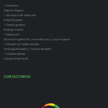
> Directora
Valeria Villagra
> Secretario de redacción
Pablo Bussetti
> Diseño gráfico
Rodrigo Galán
> Redacción
Silvana Angelicchio, Ivana Barrios y Lucía Argemi
> Difusión en redes sociales
Santiago Bussetti y Camila Bussetti
> Colaboradores
Claudio Eberhardt
CONTACTANOS!