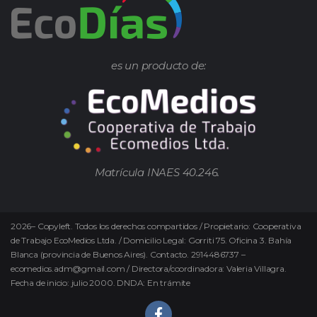
es un producto de:
Matrícula INAES 40.246.
2026
–
Copyleft.
Todos los derechos compartidos / Propietario: Cooperativa
de Trabajo EcoMedios Ltda. / Domicilio Legal: Gorriti 75. Oficina 3. Bahía
Blanca (provincia de Buenos Aires). Contacto. 2914486737 –
ecomedios.adm@gmail.com / Directora/coordinadora: Valeria Villagra.
Fecha de inicio: julio 2000. DNDA: En trámite