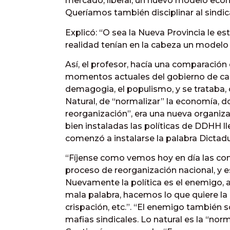
mercado, liberal, un nuevo modelo eco
Queríamos también disciplinar al sindic
Explicó: “O sea la Nueva Provincia le e
realidad tenían en la cabeza un modelo a
Así, el profesor, hacía una comparación 
momentos actuales del gobierno de ca
demagogia, el populismo, y se trataba, 
Natural, de “normalizar” la economía, d
reorganización”, era una nueva organiz
bien instaladas las políticas de DDHH ll
comenzó a instalarse la palabra Dictadur
“Fíjense como vemos hoy en día las cont
proceso de reorganización nacional, y 
Nuevamente la política es el enemigo, aq
mala palabra, hacemos lo que quiere la 
crispación, etc.”. “El enemigo también so
mafias sindicales. Lo natural es la “norma