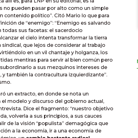
allí es, para LNP en su editorial, es la
ras no pueden pasar por alto como un simple
n contenido político”. Citó Mario lo que para
finición de “enemigo”: “Enemigo es salvando
n todas sus facetas: el sacerdocio
anzar el cielo intenta transformar la tierra
 sindical, que lejos de considerar al trabajo
virtiéndolo en un vil chantaje y holganza, los
tidas mentiras para servir al bien común pero
 subordinarlo a sus mezquinos intereses de
 y también la contracultura izquierdizante”.
ismo.
ró un extracto, en donde se nota un
 el modelo y discurso del gobierno actual,
trevista. Dice el fragmento: “nuestro objetivo
da, volverla a sus principios, a sus cauces
lir de la visión “populista” demagógica que
ción a la economía, ir a una economía de