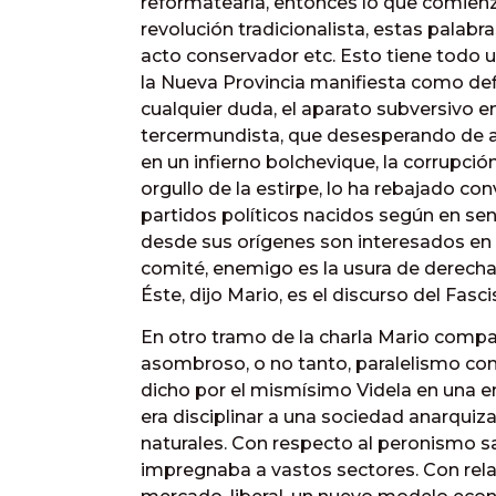
reformatearla, entonces lo que comienza 
revolución tradicionalista, estas palab
acto conservador etc. Esto tiene todo u
la Nueva Provincia manifiesta como de
cualquier duda, el aparato subversivo e
tercermundista, que desesperando de alc
en un infierno bolchevique, la corrupción
orgullo de la estirpe, lo ha rebajado con
partidos políticos nacidos según en sen
desde sus orígenes son interesados en
comité, enemigo es la usura de derecha,
Éste, dijo Mario, es el discurso del Fasc
En otro tramo de la charla Mario compa
asombroso, o no tanto, paralelismo con
dicho por el mismísimo Videla en una en
era disciplinar a una sociedad anarquiza
naturales. Con respecto al peronismo sa
impregnaba a vastos sectores. Con rela