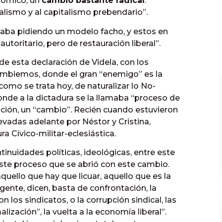
nómico, un
cambio bastante radical
.
alismo y al capitalismo prebendario”.
staba pidiendo un modelo facho, y estos en
utoritario, pero de restauración liberal”.
de esta declaración de Videla, con los
mbiemos, donde el gran “enemigo” es la
como se trata hoy, de naturalizar lo No-
onde a la dictadura se la llamaba “proceso de
ación, un “cambio”. Recién cuando estuvieron
evadas adelante por Néstor y Cristina,
a Cívico-militar-eclesiástica.
inuidades políticas, ideológicas, entre este
este proceso que se abrió con este cambio.
uello que hay que licuar, aquello que es la
gente, dicen, basta de confrontación, la
n los sindicatos, o la corrupción sindical, las
lización”, la vuelta a la economía liberal”.