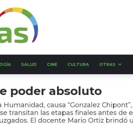
OGÍA
SALUD
CINE
CULTURA
OTRAS
e poder absoluto
sa Humanidad, causa “Gonzalez Chipont”, 
se transitan las etapas finales antes de e
zgados. El docente Mario Ortiz brindó u