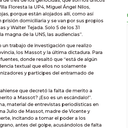
a de tres de los genocidas, que son los únicos
lla Floresta la UP4, Miguel Ángel Nilos,
s, porque están alojados allí, como así
risión domiciliaria y se van por sus propios
s y Walter Tejada. Solo 5 de los 31
la magna de la UNS, las audiencias”.
n trabajo de investigación que realizo
vincia, los Massot y la última dictadura. Para
 fuentes, donde resaltó que “está de algún
encia textual que ellos no solamente
anizadores y participes del entramado de
 bahiense que decretó la falta de merito a
erito a Massot? ¡Eso es un escándalo!”.
, material de entrevistas periodísticas en
ana Julio de Massot, madre de Vicente y
erte, incitando a tomar el poder a los
grano, antes del golpe, acusándolos de falta