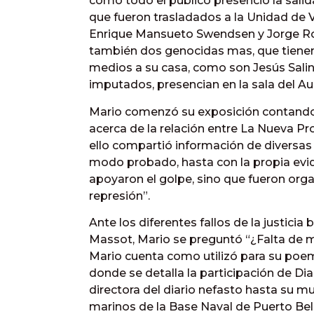
como todo el público presenció la salid
que fueron trasladados a la Unidad de Vi
Enrique Mansueto Swendsen y Jorge Roja
también dos genocidas mas, que tienen p
medios a su casa, como son Jesús Salina
imputados, presencian en la sala del Au
Mario comenzó su exposición contando u
acerca de la relación entre La Nueva Pro
ello compartió información de diversas
modo probado, hasta con la propia evid
apoyaron el golpe, sino que fueron org
represión”.
Ante los diferentes fallos de la justicia
Massot, Mario se preguntó “¿Falta de m
Mario cuenta como utilizó para su poema
donde se detalla la participación de Di
directora del diario nefasto hasta su mu
marinos de la Base Naval de Puerto Bel