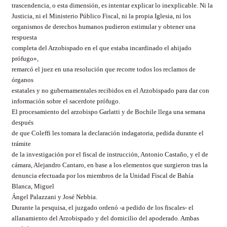
trascendencia, o esta dimensión, es intentar explicar lo inexplicable. Ni la
Justicia, ni el Ministerio Público Fiscal, ni la propia Iglesia, ni los
organismos de derechos humanos pudieron estimular y obtener una
respuesta
completa del Arzobispado en el que estaba incardinado el ahijado
prófugo»,
remarcó el juez en una resolución que recorre todos los reclamos de
órganos
estatales y no gubernamentales recibidos en el Arzobispado para dar con
información sobre el sacerdote prófugo.
El procesamiento del arzobispo Garlatti y de Bochile llega una semana
después
de que Coleffi les tomara la declaración indagatoria, pedida durante el
trámite
de la investigación por el fiscal de instrucción, Antonio Castaño, y el de
cámara, Alejandro Cantaro, en base a los elementos que surgieron tras la
denuncia efectuada por los miembros de la Unidad Fiscal de Bahía
Blanca, Miguel
Ángel Palazzani y José Nebbia.
Durante la pesquisa, el juzgado ordenó -a pedido de los fiscales- el
allanamiento del Arzobispado y del domicilio del apoderado. Ambas