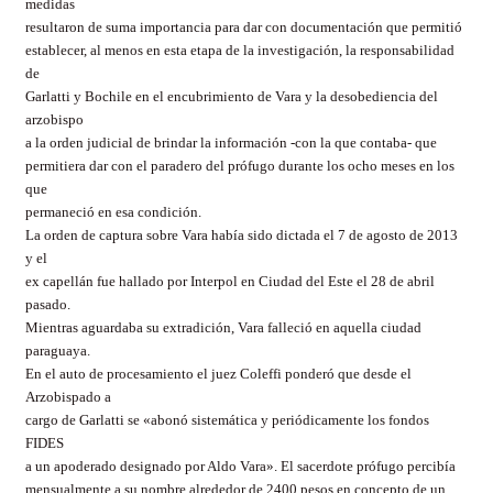
medidas
resultaron de suma importancia para dar con documentación que permitió
establecer, al menos en esta etapa de la investigación, la responsabilidad
de
Garlatti y Bochile en el encubrimiento de Vara y la desobediencia del
arzobispo
a la orden judicial de brindar la información -con la que contaba- que
permitiera dar con el paradero del prófugo durante los ocho meses en los
que
permaneció en esa condición.
La orden de captura sobre Vara había sido dictada el 7 de agosto de 2013
y el
ex capellán fue hallado por Interpol en Ciudad del Este el 28 de abril
pasado.
Mientras aguardaba su extradición, Vara falleció en aquella ciudad
paraguaya.
En el auto de procesamiento el juez Coleffi ponderó que desde el
Arzobispado a
cargo de Garlatti se «abonó sistemática y periódicamente los fondos
FIDES
a un apoderado designado por Aldo Vara». El sacerdote prófugo percibía
mensualmente a su nombre alrededor de 2400 pesos en concepto de un