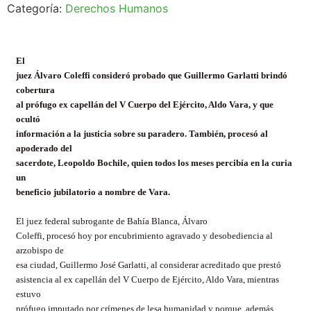
Categoría:
Derechos Humanos
El
juez Álvaro Coleffi consideró probado que Guillermo Garlatti brindó
cobertura
al prófugo ex capellán del V Cuerpo del Ejército, Aldo Vara, y que
ocultó
información a la justicia sobre su paradero. También, procesó al
apoderado del
sacerdote, Leopoldo Bochile, quien todos los meses percibía en la curia
un
beneficio jubilatorio a nombre de Vara.
El juez federal subrogante de Bahía Blanca, Álvaro
Coleffi, procesó hoy por encubrimiento agravado y desobediencia al
arzobispo de
esa ciudad, Guillermo José Garlatti, al considerar acreditado que prestó
asistencia al ex capellán del V Cuerpo de Ejército, Aldo Vara, mientras
estuvo
prófugo imputado por crímenes de lesa humanidad y porque, además,