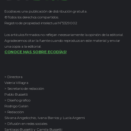
Ecodías es una publicación de distribución gratuita.
©Todos los derechos compartidos.
Registro de propiedad intelectual Nº5329002
Los artículos firmados no reflejan necesariamente la opinión de la editorial.
Agradecemos citar la fuente cuando reproduzcan este material y enviar
una copia a la editorial.
CONOCE MAS SOBRE ECODÍAS!
> Directora
Valeria Villagra
> Secretario de redacción
Pablo Bussetti
> Diseño gráfico
Rodrigo Galán
> Redacción
Silvana Angelicchio, Ivana Barrios y Lucía Argemi
> Difusión en redes sociales
Santiago Bussetti y Camila Bussetti