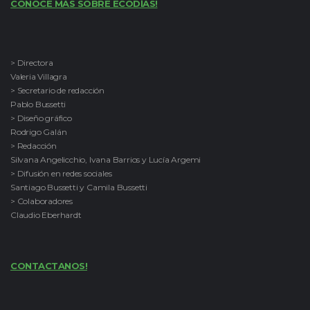
CONOCE MAS SOBRE ECODÍAS!
> Directora
Valeria Villagra
> Secretario de redacción
Pablo Bussetti
> Diseño gráfico
Rodrigo Galán
> Redacción
Silvana Angelicchio, Ivana Barrios y Lucía Argemi
> Difusión en redes sociales
Santiago Bussetti y Camila Bussetti
> Colaboradores
Claudio Eberhardt
CONTACTANOS!