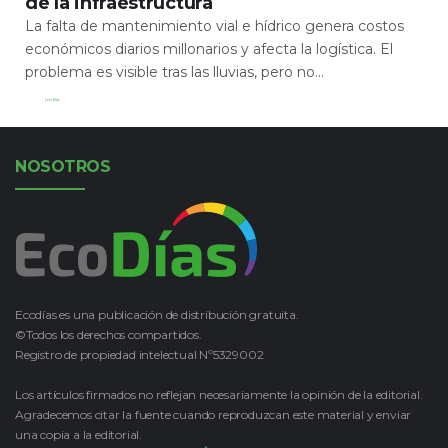
de la infraestructura
La falta de mantenimiento vial e hídrico genera costos
económicos diarios millonarios y afecta la logística. El
problema es visible tras las lluvias, pero no...
Leer Más
NOSOTROS
Ecodías es una publicación de distribución gratuita.
©Todos los derechos compartidos.
Registro de propiedad intelectual Nº5329002
Los artículos firmados no reflejan necesariamente la opinión de la editorial.
Agradecemos citar la fuente cuando reproduzcan este material y enviar
una copia a la editorial.