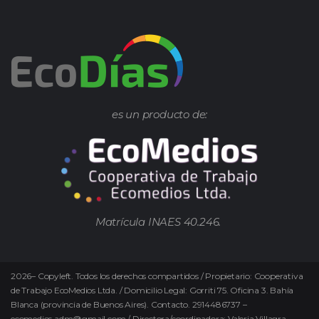
es un producto de:
Matrícula INAES 40.246.
2026
–
Copyleft.
Todos los derechos compartidos / Propietario: Cooperativa
de Trabajo EcoMedios Ltda. / Domicilio Legal: Gorriti 75. Oficina 3. Bahía
Blanca (provincia de Buenos Aires). Contacto. 2914486737 –
ecomedios.adm@gmail.com / Directora/coordinadora: Valeria Villagra.