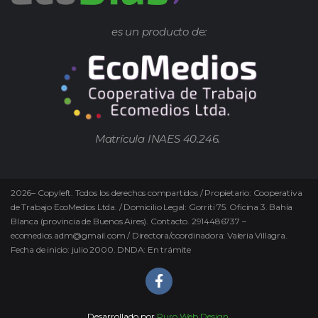
es un producto de:
Matrícula INAES 40.246.
2026
–
Copyleft.
Todos los derechos compartidos / Propietario: Cooperativa
de Trabajo EcoMedios Ltda. / Domicilio Legal: Gorriti 75. Oficina 3. Bahía
Blanca (provincia de Buenos Aires). Contacto. 2914486737 –
ecomedios.adm@gmail.com / Directora/coordinadora: Valeria Villagra.
Fecha de inicio: julio 2000. DNDA: En trámite
Desarrollado por
Puro Web Design.