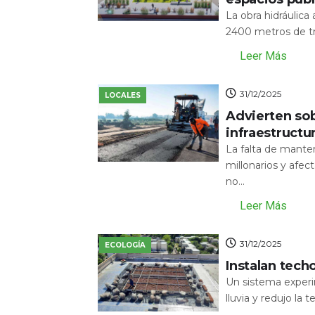
La obra hidráulic
2400 metros de tr
Leer Más
31/12/2025
LOCALES
Advierten sob
infraestructu
La falta de mante
millonarios y afecta
no...
Leer Más
31/12/2025
ECOLOGÍA
Instalan tech
Un sistema experi
lluvia y redujo la 