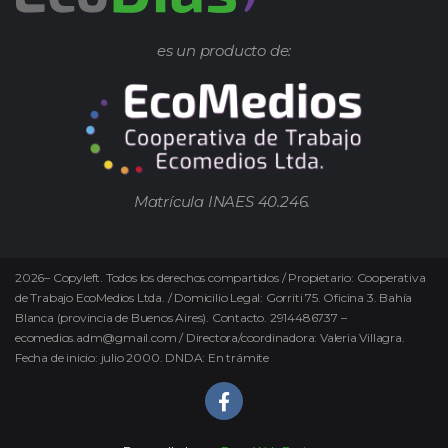
es un producto de:
Matrícula INAES 40.246.
2026
–
Copyleft.
Todos los derechos compartidos / Propietario: Cooperativa
de Trabajo EcoMedios Ltda. / Domicilio Legal: Gorriti 75. Oficina 3. Bahía
Blanca (provincia de Buenos Aires). Contacto. 2914486737 –
ecomedios.adm@gmail.com / Directora/coordinadora: Valeria Villagra.
Fecha de inicio: julio 2000. DNDA: En trámite