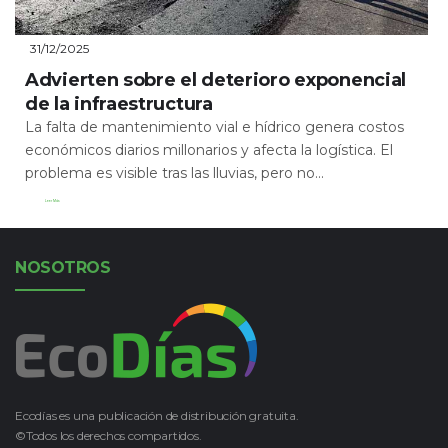
31/12/2025
Advierten sobre el deterioro exponencial
de la infraestructura
La falta de mantenimiento vial e hídrico genera costos
económicos diarios millonarios y afecta la logística. El
problema es visible tras las lluvias, pero no...
Leer Más
NOSOTROS
Ecodías es una publicación de distribución gratuita.
©Todos los derechos compartidos.