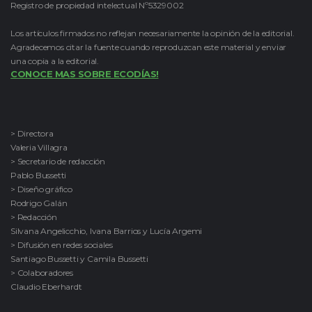
Registro de propiedad intelectual Nº5329002
Los artículos firmados no reflejan necesariamente la opinión de la editorial.
Agradecemos citar la fuente cuando reproduzcan este material y enviar
una copia a la editorial.
CONOCE MAS SOBRE ECODÍAS!
> Directora
Valeria Villagra
> Secretario de redacción
Pablo Bussetti
> Diseño gráfico
Rodrigo Galán
> Redacción
Silvana Angelicchio, Ivana Barrios y Lucía Argemi
> Difusión en redes sociales
Santiago Bussetti y Camila Bussetti
> Colaboradores
Claudio Eberhardt