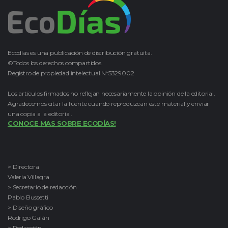
Ecodías es una publicación de distribución gratuita.
©Todos los derechos compartidos.
Registro de propiedad intelectual Nº5329002
Los artículos firmados no reflejan necesariamente la opinión de la editorial.
Agradecemos citar la fuente cuando reproduzcan este material y enviar
una copia a la editorial.
CONOCE MAS SOBRE ECODÍAS!
> Directora
Valeria Villagra
> Secretario de redacción
Pablo Bussetti
> Diseño gráfico
Rodrigo Galán
> Redacción