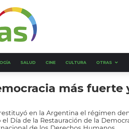
OGÍA
SALUD
CINE
CULTURA
OTRAS
emocracia más fuerte 
 restituyó en la Argentina el régimen de
 el Día de la Restauración de la Democrac
ernacional de los Derechos Humanos.