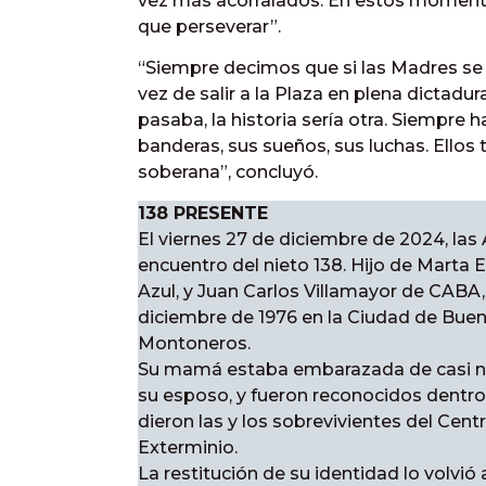
vez más acorralados. En estos momento
que perseverar”.
“Siempre decimos que si las Madres se 
vez de salir a la Plaza en plena dictadur
pasaba, la historia sería otra. Siempr
banderas, sus sueños, sus luchas. Ellos 
soberana”, concluyó.
138 PRESENTE
El viernes 27 de diciembre de 2024, la
encuentro del nieto 138. Hijo de Marta E
Azul, y Juan Carlos Villamayor de CABA,
diciembre de 1976 en la Ciudad de Buen
Montoneros.
Su mamá estaba embarazada de casi n
su esposo, y fueron reconocidos dentro
dieron las y los sobrevivientes del Cen
Exterminio.
La restitución de su identidad lo volvió