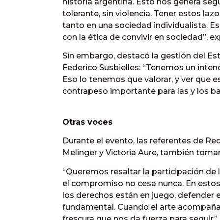
historia argentina. Esto nos genera se
tolerante, sin violencia. Tener estos la
tanto en una sociedad individualista. Es
con la ética de convivir en sociedad”, e
Sin embargo, destacó la gestión del Es
Federico Susbielles: “Tenemos un int
Eso lo tenemos que valorar, y ver que 
contrapeso importante para las y los ba
Otras voces
Durante el evento, las referentes de Red
Melinger y Victoria Aure, también tomar
“Queremos resaltar la participación de 
el compromiso no cesa nunca. En esto
los derechos están en juego, defender el d
fundamental. Cuando el arte acompaña,
frescura que nos da fuerza para seguir”, 