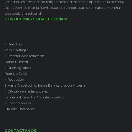
Los artículos firmados no reflejan necesariamente la opinión de la editorial.
Agradecemos citar la fuente cuando reproduzcan este material y enviar
una copia a la editorial.
CONOCE MAS SOBRE ECODÍAS!
> Directora
Valeria Villagra
> Secretario de redacción
Pablo Bussetti
> Diseño gráfico
Rodrigo Galán
> Redacción
Silvana Angelicchio, Ivana Barrios y Lucía Argemi
> Difusión en redes sociales
Santiago Bussetti y Camila Bussetti
> Colaboradores
Claudio Eberhardt
CONTACTANOS!