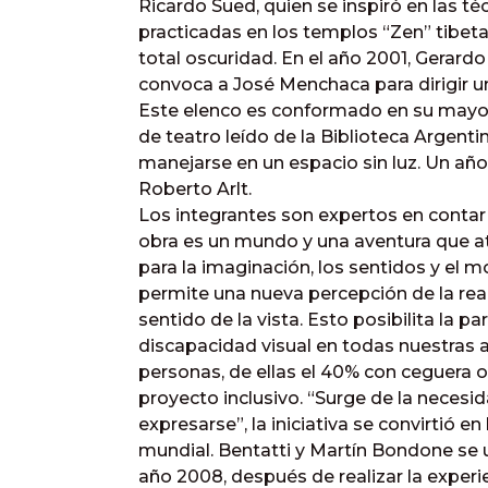
Ricardo Sued, quien se inspiró en las t
practicadas en los templos “Zen” tibeta
total oscuridad. En el año 2001, Gerard
convoca a José Menchaca para dirigir un
Este elenco es conformado en su mayor
de teatro leído de la Biblioteca Argenti
manejarse en un espacio sin luz. Un año
Roberto Arlt.
Los integrantes son expertos en contar 
obra es un mundo y una aventura que atr
para la imaginación, los sentidos y el 
permite una nueva percepción de la real
sentido de la vista. Esto posibilita la 
discapacidad visual en todas nuestras 
personas, de ellas el 40% con ceguera o
proyecto inclusivo. “Surge de la neces
expresarse”, la iniciativa se convirtió en
mundial. Bentatti y Martín Bondone se u
año 2008, después de realizar la experie