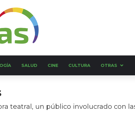
OGÍA
SALUD
CINE
CULTURA
OTRAS
s
 teatral, un público involucrado con las 