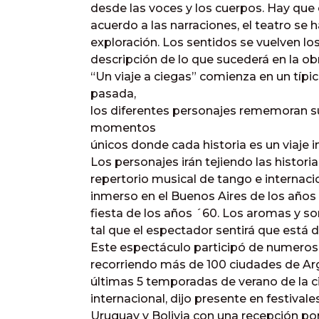
desde las voces y los cuerpos. Hay que
acuerdo a las narraciones, el teatro se h
exploración. Los sentidos se vuelven lo
descripción de lo que sucederá en la obr
“Un viaje a ciegas” comienza en un típ
pasada,
los diferentes personajes rememoran 
momentos
únicos donde cada historia es un viaje i
Los personajes irán tejiendo las histo
repertorio musical de tango e internacio
inmerso en el Buenos Aires de los años ´
fiesta de los años ´60. Los aromas y son
tal que el espectador sentirá que está d
Este espectáculo participó de numerosa
recorriendo más de 100 ciudades de Arg
últimas 5 temporadas de verano de la ci
internacional, dijo presente en festival
Uruguay y Bolivia con una recepción por