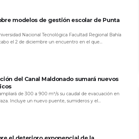
obre modelos de gestión escolar de Punta
Universidad Nacional Tecnológica Facultad Regional Bahía
 cabo el 2 de diciembre un encuentro en el que...
cción del Canal Maldonado sumará nuevos
icos
a ampliará de 300 a 900 m³/s su caudal de evacuación en
aza. Incluye un nuevo puente, sumideros y el...
re el deterioro exponencial de la