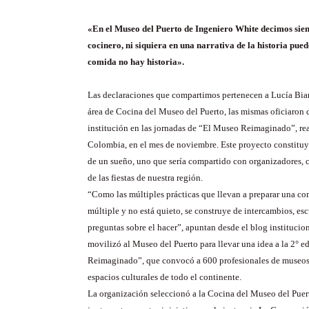
«En el Museo del Puerto de Ingeniero White decimos siem
cocinero, ni siquiera en una narrativa de la historia pued
comida no hay historia».
Las declaraciones que compartimos pertenecen a Lucía Bia
área de Cocina del Museo del Puerto, las mismas oficiaron 
institución en las jornadas de “El Museo Reimaginado”, re
Colombia, en el mes de noviembre. Este proyecto constitu
de un sueño, uno que sería compartido con organizadores, 
de las fiestas de nuestra región.
“Como las múltiples prácticas que llevan a preparar una c
múltiple y no está quieto, se construye de intercambios, es
preguntas sobre el hacer”, apuntan desde el blog institucion
movilizó al Museo del Puerto para llevar una idea a la 2° 
Reimaginado”, que convocó a 600 profesionales de museos 
espacios culturales de todo el continente.
La organización seleccionó a la Cocina del Museo del Puert