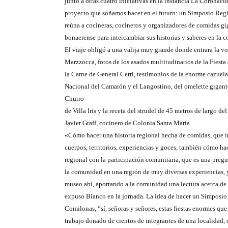
junto a otras cuatro iniciativas en la instancia La Coronac
proyecto que soñamos hacer en el futuro: un Simposio Reg
reúna a cocineras, cocineros y organizadores de comidas gi
bonaerense para intercambiar sus historias y saberes en la 
El viaje obligó a una valija muy grande donde entrara la v
Marzzocca, fotos de los asados multitudinarios de la Fiesta 
la Carne de General Cerri, testimonios de la enorme cazuela 
Nacional del Camarón y el Langostino, del omelette gigant
Churro
de Villa Iris y la receta del strudel de 45 metros de largo de
Javier Graff, cocinero de Colonia Santa María.
«Cómo hacer una historia regional hecha de comidas, que i
cuerpos, territorios, experiencias y goces, también cómo hac
regional con la participación comunitaria, que es una pregu
la comunidad en una región de muy diversas experiencias, 
museo ahí, aportando a la comunidad una lectura acerca de s
expuso Bianco en la jornada. La idea de hacer un Simposio
Comilonas, “sí, señoras y señores, estas fiestas enormes qu
trabajo donado de cientos de integrantes de una localidad, 