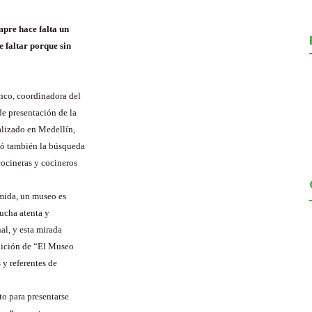
pre hace falta un
e faltar porque sin
nco, coordinadora del
de presentación de la
alizado en Medellín,
yó también la búsqueda
cocineras y cocineros
omida, un museo es
cucha atenta y
al, y esta mirada
edición de “El Museo
y referentes de
o para presentarse