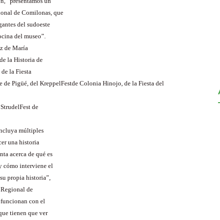
ión, “presentamos un
ional de Comilonas, que
gantes del sudoeste
cocina del museo”.
oz de María
de la Historia de
de la Fiesta
e de Pigüé
, del KreppelFestde Colonia Hinojo, de la Fiesta del
l StrudelFest de
ncluya múltiples
er una historia
nta acerca de qué es
y cómo interviene el
u propia historia”,
 Regional de
e funcionan con el
que tienen que ver