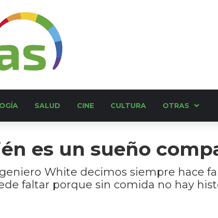
OGÍA
SALUD
CINE
CULTURA
OTRAS
én es un sueño compa
geniero White decimos siempre hace falt
uede faltar porque sin comida no hay histo