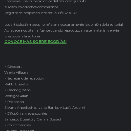
Ecodías es una publicación de distribución gratuita.
©Todos los derechos compartidos.
Registro de propiedad intelectual Nº5329002
Los artículos firmados no reflejan necesariamente la opinión de la editorial.
Agradecemos citar la fuente cuando reproduzcan este material y enviar
una copia a la editorial.
CONOCE MAS SOBRE ECODÍAS!
> Directora
Valeria Villagra
> Secretario de redacción
Pablo Bussetti
> Diseño gráfico
Rodrigo Galán
> Redacción
Silvana Angelicchio, Ivana Barrios y Lucía Argemi
> Difusión en redes sociales
Santiago Bussetti y Camila Bussetti
> Colaboradores
Claudio Eberhardt