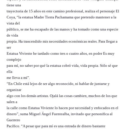
tiene una
trayectoria de 15 años en este camino profesional, realiza el personaje El
Coya, “la estatua Madre Tierra Pachamama que pretendo mantener a la
vista del
público, se me ha escapado de las manos y ha tomado como una especie
de vida
propia. Ha trascendido mis necesidades económicas reales. Para llegar a
ser
Estatua Viviente he tardado como tres o cuatro años, en poder Es muy
complejo
para mí, no saber por qué la estatua cobró vida, vida propia. Sólo sé que
ella
me lleva a mí”.
“En Chile está lejos de ser algo reconocido, ni hablar de juntarse y
organizar
algo con los demás artistas. Ojalá las cosas cambien, muchos de los que
salen a
la calle como Estatua Viviente lo hacen por necesidad y enfocados en el
dinero”, suma Miguel Ángel Fuentealba, invitado que personifica al
Guerrero
Pacífico. “A pesar que para mí es una entrada de dinero bastante