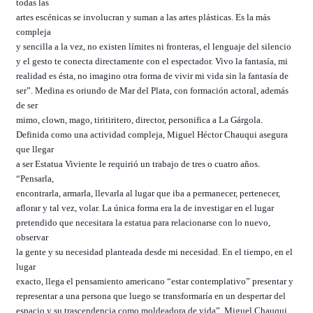
todas las
artes escénicas se involucran y suman a las artes plásticas. Es la más
compleja
y sencilla a la vez, no existen límites ni fronteras, el lenguaje del silencio
y el gesto te conecta directamente con el espectador. Vivo la fantasía, mi
realidad es ésta, no imagino otra forma de vivir mi vida sin la fantasía de
ser”. Medina es oriundo de Mar del Plata, con formación actoral, además
de ser
mimo, clown, mago, tiritiritero, director, personifica a La Gárgola.
Definida como una actividad compleja, Miguel Héctor Chauqui asegura
que llegar
a ser Estatua Viviente le requirió un trabajo de tres o cuatro años.
“Pensarla,
encontrarla, armarla, llevarla al lugar que iba a permanecer, pertenecer,
aflorar y tal vez, volar. La única forma era la de investigar en el lugar
pretendido que necesitara la estatua para relacionarse con lo nuevo,
observar
la gente y su necesidad planteada desde mi necesidad. En el tiempo, en el
lugar
exacto, llega el pensamiento americano “estar contemplativo” presentar y
representar a una persona que luego se transformaría en un despertar del
espacio y su trascendencia como moldeadora de vida”. Miguel Chauqui