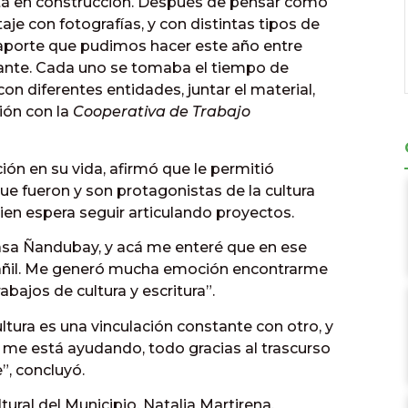
tá en construcción. Después de pensar cómo
je con fotografías, y con distintas tipos de
an aporte que pudimos hacer este año entre
tante. Cada uno se tomaba el tiempo de
on diferentes entidades, juntar el material,
ión con la
Cooperativa de Trabajo
ción en su vida, afirmó que le permitió
 fueron y son protagonistas de la cultura
ien espera seguir articulando proyectos.
 Casa Ñandubay, y acá me enteré que en ese
bañil. Me generó mucha emoción encontrarme
bajos de cultura y escritura”.
tura es una vinculación constante con otro, y
me está ayudando, todo gracias al trascurso
”, concluyó.
ultural del Municipio, Natalia Martirena,