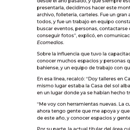
desde el año pasado, y que siempre es
presentarla, decidimos hacer este monta
archivo, folletería, carteles. Fue un gr
todos, y fue un trabajo en equipo cons
buscar eventos, personas, contactarse c
conseguir fotos”, explicó, en comunicac
Ecomedios
.
Sobre la influencia que tuvo la capacita
conocer muchos espacios y personas que
bahiense, y un equipo de trabajo con qu
En esa línea, recalcó: “Doy talleres en
mismo lugar estaba la Casa del sol al
en un lugar donde ya se habían hecho tra
“Me voy con herramientas nuevas. La cul
ahora tengo gente que me apoya y que 
de este año, y conocer espacios y gente
Por su parte, la actual titular del área c