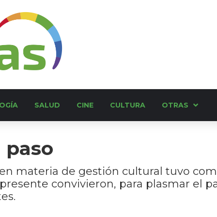
OGÍA
SALUD
CINE
CULTURA
OTRAS
a paso
en materia de gestión cultural tuvo com
l presente convivieron, para plasmar el 
es.