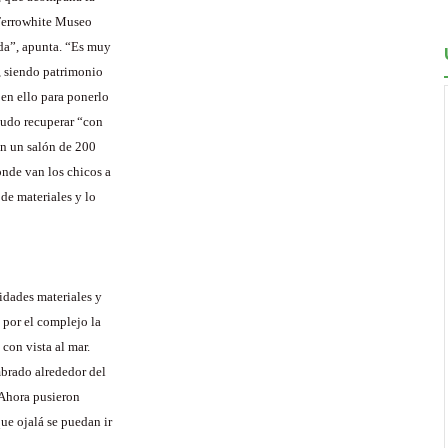
 Ferrowhite Museo
ada”, apunta. “Es muy
, siendo patrimonio
en ello para ponerlo
pudo recuperar “con
on un salón de 200
onde van los chicos a
de materiales y lo
sidades materiales y
 por el complejo la
 con vista al mar.
mbrado alrededor del
 Ahora pusieron
ue ojalá se puedan ir