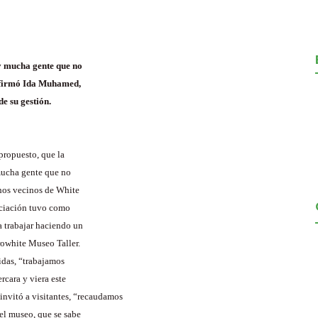
ay mucha gente que no
 afirmó Ida Muhamed,
de su gestión.
 propuesto, que la
 mucha gente que no
hos vecinos de White
ociación tuvo como
a trabajar haciendo un
owhite Museo Taller.
idas, “trabajamos
rcara y viera este
invitó a visitantes, “recaudamos
el museo, que se sabe