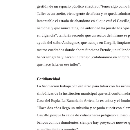
gestión de un espacio público atractivo, “tener algo como
Taller es un sueño, viene gente de afuera y se queda admir
lamentable el estado de abandono en el que está el Castillo
nacional y que nunca ninguna autoridad ha puesto los ojos 
en vigencia”, también recordó que un sector del mismo se 
ayuda del señor Andragnez, que trabaja en Cargill, limpiar
metros cuadrados donde ahora funciona Prende, un taller d
hacer serigrafía y hacen un trabajo, colaboramos en compra 
que hace falta en ese taller”.
Cotidianeidad
La Asociación trabaja con esfuerzo para lidiar con las nece
simbólicas de la institución municipal que está conformada
Casa del Espía, La Rambla de Arrieta, la ex usina y el fondo
“Hace dos años llegó un subsidio y se pudo cubrir con ala
Castillo porque la caída de vidrios hacia peligroso el paso.
bancos con los durmientes, siempre hay proyectos nuevos q
cumpliendo de a poquito”.