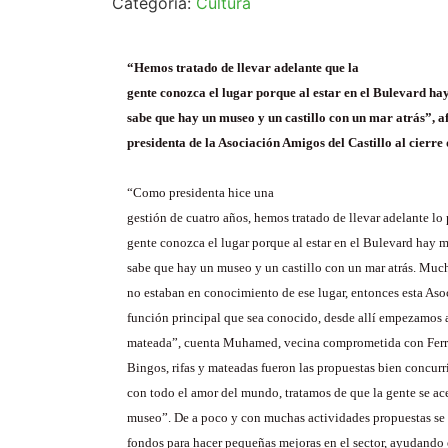
Categoría:
Cultura
“Hemos tratado de llevar adelante que la
gente conozca el lugar porque al estar en el Bulevard h
sabe que hay un museo y un castillo con un mar atrás”,
presidenta de la Asociación Amigos del Castillo al cierre 
“
Como presidenta hice una
gestión de cuatro años, hemos tratado de llevar adelante lo
gente conozca el lugar porque al estar en el Bulevard hay
sabe que hay un museo y un castillo con un mar atrás. Muc
no estaban en conocimiento de ese lugar, entonces esta As
función principal que sea conocido, desde allí empezamos 
mateada”, cuenta Muhamed, vecina comprometida con Ferr
Bingos, rifas y mateadas fueron las propuestas bien concurr
con todo el amor del mundo, tratamos de que la gente se ace
museo”. De a poco y con muchas actividades propuestas se 
fondos para hacer pequeñas mejoras en el sector, ayudando 