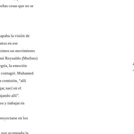
ueñas cosas que no se
tapaba la visión de
artos en ese
hicimos un movimiento
lamó Reynaldo (Merlino)
legría, la emoción
, contagió. Muhamed
 comisión, “allí
ar, nací en el
ajando allí”.
os y trabajar en
royectarse en los
d, que acompaña la