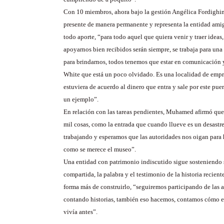
Con 10 miembros, ahora bajo la gestión Angélica Fordighini
presente de manera permanente y representa la entidad amig
todo aporte, “para todo aquel que quiera venir y traer ideas
apoyarnos bien recibidos serán siempre, se trabaja para u
para brindarnos, todos tenemos que estar en comunicación y
White que está un poco olvidado. Es una localidad de empr
estuviera de acuerdo al dinero que entra y sale por este puer
un ejemplo”.
En relación con las tareas pendientes, Muhamed afirmó que
mil cosas, como la entrada que cuando llueve es un desastr
trabajando y esperamos que las autoridades nos oigan para 
como se merece el museo”.
Una entidad con patrimonio indiscutido sigue sosteniendo 
compartida, la palabra y el testimonio de la historia recien
forma más de construirlo, “seguiremos participando de las 
contando historias, también eso hacemos, contamos cómo e
vivía antes”.