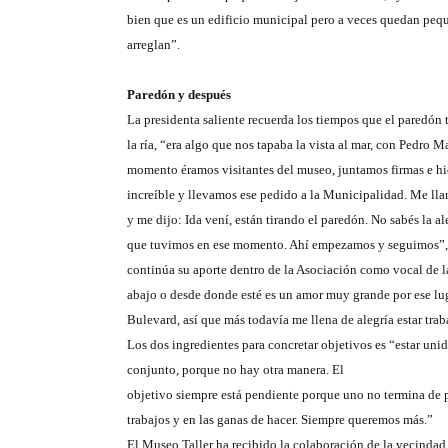
bien que es un edificio municipal pero a veces quedan peq
arreglan”.
Paredón y después
La presidenta saliente recuerda los tiempos que el paredón 
la ría, “era algo que nos tapaba la vista al mar, con Pedro M
momento éramos visitantes del museo, juntamos firmas e 
increíble y llevamos ese pedido a la Municipalidad. Me l
y me dijo: Ida vení, están tirando el paredón. No sabés la a
que tuvimos en ese momento. Ahí empezamos y seguimos”
continúa su aporte dentro de la Asociación como vocal de la
abajo o desde donde esté es un amor muy grande por ese lug
Bulevard, así que más todavía me llena de alegría estar trab
Los dos ingredientes para concretar objetivos es “estar unid
conjunto, porque no hay otra manera.
E
l
objetivo siempre está pendiente porque uno no termina de p
trabajos y en las ganas de hacer. Siempre queremos más.”
El Museo Taller ha recibido la colaboración de la vecinda