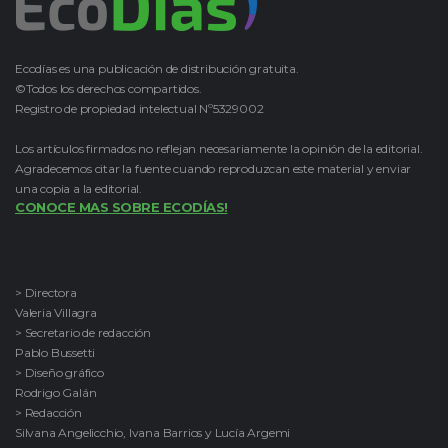
Ecodías es una publicación de distribución gratuita.
©Todos los derechos compartidos.
Registro de propiedad intelectual Nº5329002
Los artículos firmados no reflejan necesariamente la opinión de la editorial.
Agradecemos citar la fuente cuando reproduzcan este material y enviar
una copia a la editorial.
CONOCE MAS SOBRE ECODÍAS!
> Directora
Valeria Villagra
> Secretario de redacción
Pablo Bussetti
> Diseño gráfico
Rodrigo Galán
> Redacción
Silvana Angelicchio, Ivana Barrios y Lucía Argemi