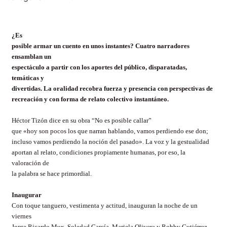
¿Es
posible armar un cuento en unos instantes? Cuatro narradores
ensamblan un
espectáculo a partir con los aportes del público, disparatadas,
temáticas y
divertidas. La oralidad recobra fuerza y presencia con perspectivas de
recreación y con forma de relato colectivo instantáneo.
Héctor Tizón dice en su obra “No es posible callar”
que «hoy son pocos los que narran hablando, vamos perdiendo ese don;
incluso vamos perdiendo la noción del pasado». La voz y la gestualidad
aportan al relato, condiciones propiamente humanas, por eso, la
valoración de
la palabra se hace primordial.
Inaugurar
Con toque tanguero, vestimenta y actitud, inauguran la noche de un
viernes
Jorge Ricardo Mux, Soledad García, Mariela Olivera y Robby Gutiérrez.