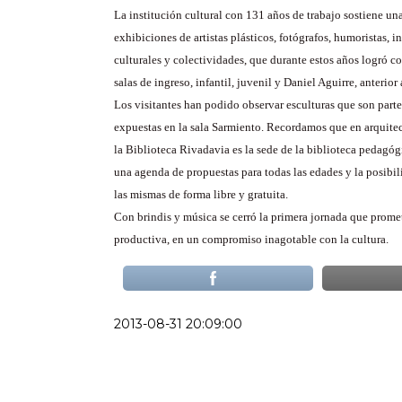
La institución cultural con 131 años de trabajo sostiene una
exhibiciones de artistas plásticos, fotógrafos, humoristas, i
culturales y colectividades, que durante estos años logró co
salas de ingreso, infantil, juvenil y Daniel Aguirre, anterior
Los visitantes han podido observar esculturas que son part
expuestas en la sala Sarmiento. Recordamos que en arquitec
la Biblioteca Rivadavia es la sede de la biblioteca pedagóg
una agenda de propuestas para todas las edades y la posibil
las mismas de forma libre y gratuita.
Con brindis y música se cerró la primera jornada que prome
productiva, en un compromiso inagotable con la cultura.
2013-08-31 20:09:00