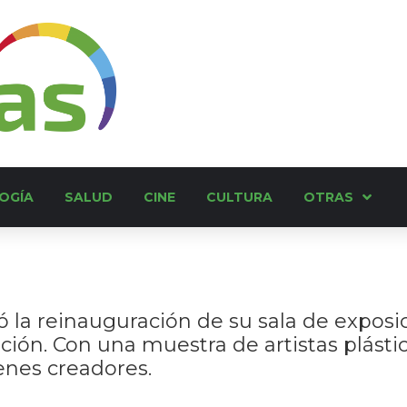
OGÍA
SALUD
CINE
CULTURA
OTRAS
ó la reinauguración de su sala de exposi
ución. Con una muestra de artistas plástic
enes creadores.