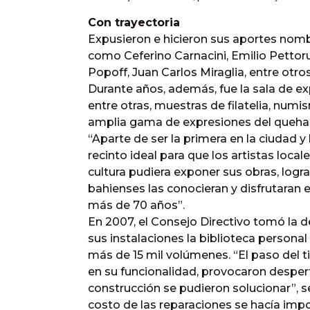
Con trayectoria
Expusieron e hicieron sus aportes nomb
como Ceferino Carnacini, Emilio Pettor
Popoff, Juan Carlos Miraglia, entre otro
Durante años, además, fue la sala de ex
entre otras, muestras de filatelia, numis
amplia gama de expresiones del queh
“Aparte de ser la primera en la ciudad y
recinto ideal para que los artistas loca
cultura pudiera exponer sus obras, logr
bahienses las conocieran y disfrutaran
más de 70 años”.
En 2007, el Consejo Directivo tomó la d
sus instalaciones la biblioteca persona
más de 15 mil volúmenes. “El paso del t
en su funcionalidad, provocaron desperf
construcción se pudieron solucionar”, s
costo de las reparaciones se hacía impo