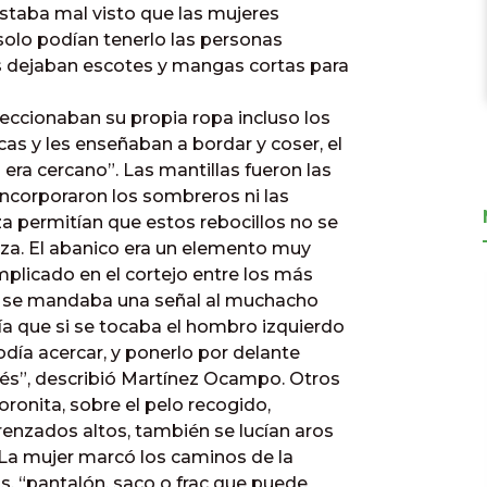
 estaba mal visto que las mujeres
 solo podían tenerlo las personas
os dejaban escotes y mangas cortas para
ccionaban su propia ropa incluso los
cas y les enseñaban a bordar y coser, el
era cercano”. Las mantillas fueron las
incorporaron los sombreros ni las
za permitían que estos rebocillos no se
za. El abanico era un elemento muy
mplicado en el cortejo entre los más
e se mandaba una señal al muchacho
ía que si se tocaba el hombro izquierdo
odía acercar, y ponerlo por delante
erés”, describió Martínez Ocampo. Otros
oronita, sobre el pelo recogido,
trenzados altos, también se lucían aros
. La mujer marcó los caminos de la
, “pantalón, saco o frac que puede