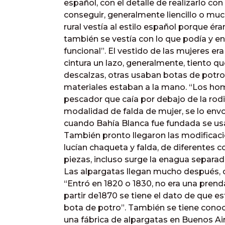
español, con el detalle de realizarlo con
conseguir, generalmente liencillo o muc
rural vestía al estilo español porque é
también se vestía con lo que podía y e
funcional”. El vestido de las mujeres era
cintura un lazo, generalmente, tiento q
descalzas, otras usaban botas de potro
materiales estaban a la mano. “Los homb
pescador que caía por debajo de la rodil
modalidad de falda de mujer, se lo envolv
cuando Bahía Blanca fue fundada se usab
También pronto llegaron las modificacio
lucían chaqueta y falda, de diferentes c
piezas, incluso surge la enagua separada
Las alpargatas llegan mucho después, c
“Entró en 1820 o 1830, no era una pren
partir de1870 se tiene el dato de que e
bota de potro”. También se tiene cono
una fábrica de alpargatas en Buenos Ai