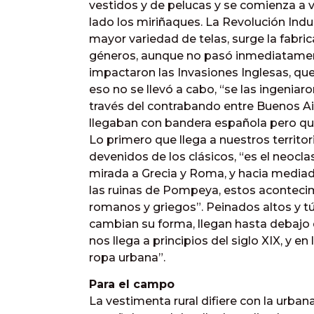
vestidos y de pelucas y se comienza a v
lado los miriñaques. La Revolución Indus
mayor variedad de telas, surge la fabri
géneros, aunque no pasó inmediatament
impactaron las Invasiones Inglesas, que
eso no se llevó a cabo, “se las ingeniar
través del contrabando entre Buenos Ai
llegaban con bandera española pero que
Lo primero que llega a nuestros territor
devenidos de los clásicos, “es el neocl
mirada a Grecia y Roma, y hacia mediado
las ruinas de Pompeya, estos acontecim
romanos y griegos”. Peinados altos y tú
cambian su forma, llegan hasta debajo d
nos llega a principios del siglo XIX, y en
ropa urbana”.
Para el campo
La vestimenta rural difiere con la urban