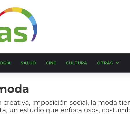
OGÍA
SALUD
CINE
CULTURA
OTRAS
 moda
creativa, imposición social, la moda tie
lata, un estudio que enfoca usos, costumb