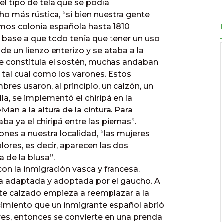
 el tipo de tela que se podía
ho más rústica, “si bien nuestra gente
ramos colonia española hasta 1810
n base a que todo tenía que tener un uso
 de un lienzo enterizo y se ataba a la
ue constituía el sostén, muchas andaban
 tal cual como los varones. Estos
res usaron, al principio, un calzón, un
la, se implementó el chiripá en la
ían a la altura de la cintura. Para
a ya el chiripá entre las piernas”.
nes a nuestra localidad, “las mujeres
olores, es decir, aparecen las dos
 de la blusa”.
on la inmigración vasca y francesa.
da adaptada y adoptada por el gaucho. A
ste calzado empieza a reemplazar a la
cimiento que un inmigrante español abrió
res, entonces se convierte en una prenda