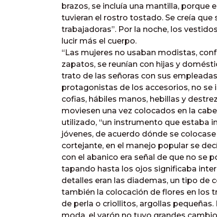
brazos, se incluía una mantilla, porque
tuvieran el rostro tostado. Se creía que
trabajadoras”. Por la noche, los vestid
lucir más el cuerpo.
“Las mujeres no usaban modistas, confe
zapatos, se reunían con hijas y domésti
trato de las señoras con sus empleadas 
protagonistas de los accesorios, no se 
cofias, hábiles manos, hebillas y destre
moviesen una vez colocados en la cabe
utilizado, “un instrumento que estaba i
jóvenes, de acuerdo dónde se colocas
cortejante, en el manejo popular se dec
con el abanico era señal de que no se p
tapando hasta los ojos significaba int
detalles eran las diademas, un tipo de c
también la colocación de flores en los 
de perla o criollitos, argollas pequeñas
moda, el varón no tuvo grandes cambios