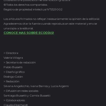
©Todos los derechos compartidos.
Registro de propiedad intelectual Nº5329002
Los artículos firmados no reflejan necesariamente la opinión de la editorial.
Agradecemos citar la fuente cuando reproduzcan este material y enviar
una copia a la editorial.
CONOCE MAS SOBRE ECODÍAS!
> Directora
Valeria Villagra
> Secretario de redacción
Pablo Bussetti
> Diseño gráfico
Rodrigo Galán
> Redacción
Silvana Angelicchio, Ivana Barrios y Lucía Argemi
> Difusión en redes sociales
Santiago Bussetti y Camila Bussetti
> Colaboradores
Claudio Eberhardt