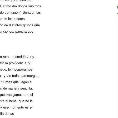
l último día donde subimos
 de comunión”. Sonaron las
on en los colores
bo de distintos grupos que
anciones, parecía que
rota le permitió ver y
aró la providencia, y
uedó, lo incorporamos,
as y vio todas las murgas,
y murgas que llegan a
en de manera sencilla,
que trabajamos con el
nte el nene, que no le
, y ese momento es el
llá de las