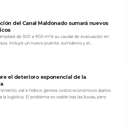
cción del Canal Maldonado sumará nuevos
icos
a ampliará de 300 a 900 m³/s su caudal de evacuación en
aza. Incluye un nuevo puente, sumideros y el...
re el deterioro exponencial de la
ra
nimiento vial e hídrico genera costos económicos diarios
 la logística. El problema es visible tras las lluvias, pero