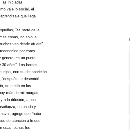
, las iniciadas
mo vale lo social, el
 aprendizaje que llega
queñas, “es parte de la
imas cosas, no solo la
 muchos ven desde afuera”.
 reconocida por estos
e genera, es un punto
 30 años”. Los barrios
 murgas, con su desaparición
, “después se descorrió
ió, se metió en las
, hay más de mil murgas,
y a la difusión, a una
nseñanza, en un ida y
arnaval, agregó que “hubo
oco de atención a lo que
rar esas fechas fue