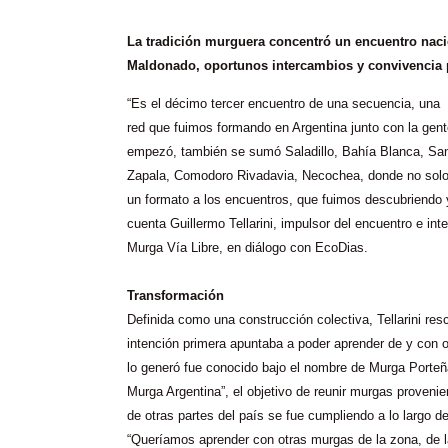
La tradición murguera concentró un encuentro naci
Maldonado, oportunos intercambios y convivencia p
“Es el décimo tercer encuentro de una secuencia, una
red que fuimos formando en Argentina junto con la gen
empezó, también se sumó Saladillo, Bahía Blanca, Sant
Zapala, Comodoro Rivadavia, Necochea, donde no solo 
un formato a los encuentros, que fuimos descubriendo 
cuenta Guillermo Tellarini, impulsor del encuentro e in
Murga Vía Libre, en diálogo con EcoDias.
Transformación
Definida como una construcción colectiva, Tellarini res
intención primera apuntaba a poder aprender de y con o
lo generó fue conocido bajo el nombre de Murga Porteñ
Murga Argentina”, el objetivo de reunir murgas proveni
de otras partes del país se fue cumpliendo a lo largo de
“Queríamos aprender con otras murgas de la zona, de la