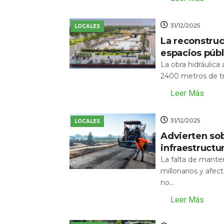
31/12/2025
LOCALES
La reconstru
espacios públ
La obra hidráulic
2400 metros de tr
Leer Más
31/12/2025
LOCALES
Advierten sob
infraestructu
La falta de mante
millonarios y afecta
no...
Leer Más