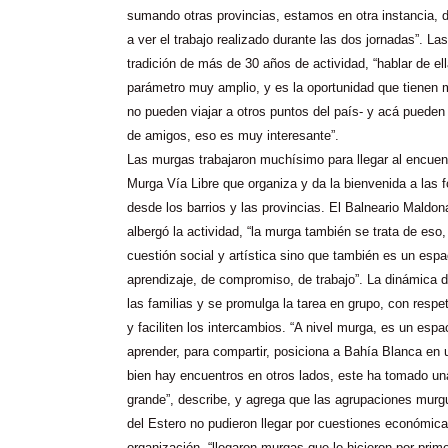
sumando otras provincias, estamos en otra instancia
a ver el trabajo realizado durante las dos jornadas”. L
tradición de más de 30 años de actividad, “hablar de el
parámetro muy amplio, y es la oportunidad que tienen
no pueden viajar a otros puntos del país- y acá pueden
de amigos, eso es muy interesante”.
Las murgas trabajaron muchísimo para llegar al encuent
Murga Vía Libre que organiza y da la bienvenida a las 
desde los barrios y las provincias. El Balneario Maldon
albergó la actividad, “la murga también se trata de eso
cuestión social y artística sino que también es un esp
aprendizaje, de compromiso, de trabajo”. La dinámica d
las familias y se promulga la tarea en grupo, con respe
y faciliten los intercambios. “A nivel murga, es un esp
aprender, para compartir, posiciona a Bahía Blanca en un
bien hay encuentros en otros lados, este ha tomado un
grande”, describe, y agrega que las agrupaciones murg
del Estero no pudieron llegar por cuestiones económica
organización, “llegaron murgas que lo hicieron por prime