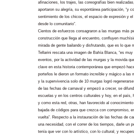
afinaciones, los trajes, las coreografías bien realizadas
aportaron su alegría, su espontánea participación, “y co
sentimiento de los chicos, el espacio de expresión y el
desde lo comunitario”.
Cientos de esfuerzos consagraron a las murgas más pe
construcción que llega al encuentro, confluyen muchís
mirada de gente bailando y disfrutando, que es lo que
Tellarini rescata una imagen de Bahía Blanca, “es muy
eventos, por la actividad de las murgas y la movida qu
clave en esta historia contemporánea que empezó hace
porteños le dieron un formato increíble y mágico a las
y la supervivencia solo de 10 murgas logró regenerarse
de las fechas de carnaval y empezó a crecer, se difund
escuelas y en los centros culturales y hoy, en el país
y como esta red, otras, han favorecido al conocimiento 
bajada de códigos para que crezca con compromiso, e
vuelta”. Respecto a la instauración de las fechas de c
una necesidad, con el correr de los tiempos, darle un p
tenía que ver con lo artístico, con lo cultural, y recupe