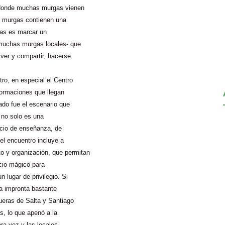
, donde muchas murgas vienen
as murgas contienen una
las es marcar un
 muchas murgas locales- que
 ver y compartir, hacerse
ro, en especial el Centro
formaciones que llegan
ado fue el escenario que
, no solo es una
acio de enseñanza, de
el encuentro incluye a
to y organización, que permitan
acio mágico para
 lugar de privilegio. Si
a impronta bastante
ueras de Salta y Santiago
s, lo que apenó a la
ra vez y las locales,