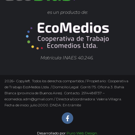
es un producto de:
Matrícula INAES 40.246.
2026
–
Copyleft.
Todos los derechos compartidos / Propietario: Cooperativa
de Trabajo EcoMedios Ltda. / Domicilio Legal: Gorriti 75. Oficina 3. Bahía
Blanca (provincia de Buenos Aires). Contacto. 2914486737 –
ecomedios.adm@gmail.com / Directora/coordinadora: Valeria Villagra.
Fecha de inicio: julio 2000. DNDA: En trámite
Desarrollado por
Puro Web Design.