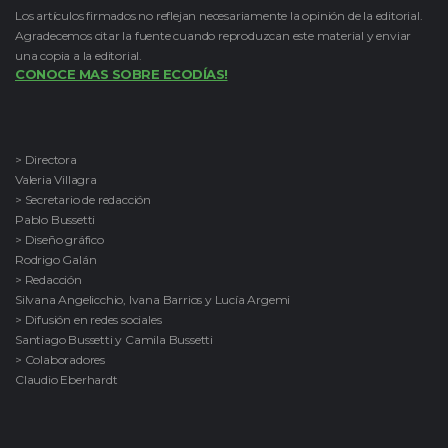
Los artículos firmados no reflejan necesariamente la opinión de la editorial.
Agradecemos citar la fuente cuando reproduzcan este material y enviar
una copia a la editorial.
CONOCE MAS SOBRE ECODÍAS!
> Directora
Valeria Villagra
> Secretario de redacción
Pablo Bussetti
> Diseño gráfico
Rodrigo Galán
> Redacción
Silvana Angelicchio, Ivana Barrios y Lucía Argemi
> Difusión en redes sociales
Santiago Bussetti y Camila Bussetti
> Colaboradores
Claudio Eberhardt