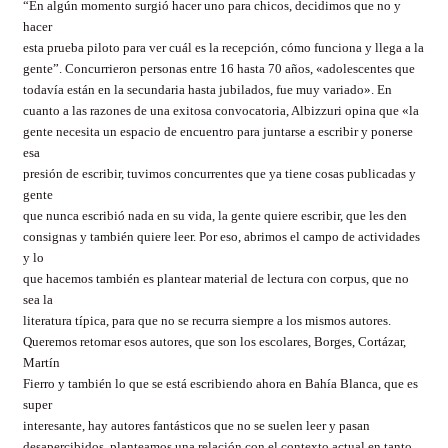
“En algún momento surgió hacer uno para chicos, decidimos que no y
hacer
esta prueba piloto para ver cuál es la recepción, cómo funciona y llega a la
gente”. Concurrieron personas entre 16 hasta 70 años, «adolescentes que
todavía están en la secundaria hasta jubilados, fue muy variado». En
cuanto a las razones de una exitosa convocatoria, Albizzuri opina que «la
gente necesita un espacio de encuentro para juntarse a escribir y ponerse
esa
presión de escribir, tuvimos concurrentes que ya tiene cosas publicadas y
gente
que nunca escribió nada en su vida, la gente quiere escribir, que les den
consignas y también quiere leer. Por eso, abrimos el campo de actividades
y lo
que hacemos también es plantear material de lectura con corpus, que no
sea la
literatura típica, para que no se recurra siempre a los mismos autores.
Queremos retomar esos autores, que son los escolares, Borges, Cortázar,
Martín
Fierro y también lo que se está escribiendo ahora en Bahía Blanca, que es
super
interesante, hay autores fantásticos que no se suelen leer y pasan
desapercibidos, planteamos una relación con el contexto actual en tanto