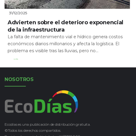
31/12/2025
Advierten sobre el deterioro exponencial
de la infraestructura
La falta de mantenimiento vial e hídrico genera costos
económicos diarios millonarios y afecta la logística. El
problema es visible tras las lluvias, pero no...
Leer Más
NOSOTROS
Ecodías es una publicación de distribución gratuita.
©Todos los derechos compartidos.