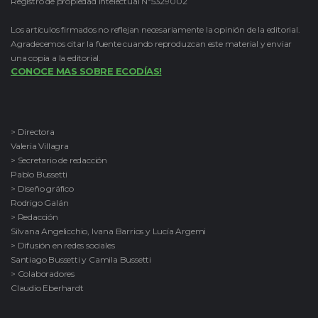
Registro de propiedad intelectual Nº5329002
Los artículos firmados no reflejan necesariamente la opinión de la editorial.
Agradecemos citar la fuente cuando reproduzcan este material y enviar
una copia a la editorial.
CONOCE MAS SOBRE ECODÍAS!
> Directora
Valeria Villagra
> Secretario de redacción
Pablo Bussetti
> Diseño gráfico
Rodrigo Galán
> Redacción
Silvana Angelicchio, Ivana Barrios y Lucía Argemi
> Difusión en redes sociales
Santiago Bussetti y Camila Bussetti
> Colaboradores
Claudio Eberhardt