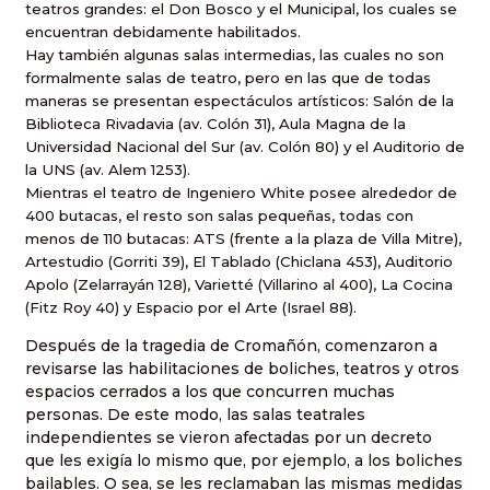
teatros grandes: el Don Bosco y el Municipal, los cuales se
encuentran debidamente habilitados.
Hay también algunas salas intermedias, las cuales no son
formalmente salas de teatro, pero en las que de todas
maneras se presentan espectáculos artísticos: Salón de la
Biblioteca Rivadavia (av. Colón 31), Aula Magna de la
Universidad Nacional del Sur (av. Colón 80) y el Auditorio de
la UNS (av. Alem 1253).
Mientras el teatro de Ingeniero White posee alrededor de
400 butacas, el resto son salas pequeñas, todas con
menos de 110 butacas: ATS (frente a la plaza de Villa Mitre),
Artestudio (Gorriti 39), El Tablado (Chiclana 453), Auditorio
Apolo (Zelarrayán 128), Varietté (Villarino al 400), La Cocina
(Fitz Roy 40) y Espacio por el Arte (Israel 88).
Después de la tragedia de Cromañón, comenzaron a
revisarse las habilitaciones de boliches, teatros y otros
espacios cerrados a los que concurren muchas
personas. De este modo, las salas teatrales
independientes se vieron afectadas por un decreto
que les exigía lo mismo que, por ejemplo, a los boliches
bailables. O sea, se les reclamaban las mismas medidas