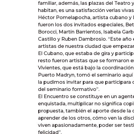
familiar, además, las plazas del Teatro y
habitan, es una satisfacción verlas vivas
Héctor Pomelapocha, artista cubano y
fueron los dos invitados especiales, Be
Borocci, Martín Barrientos, Isabela Garba
Castillo y Ruben Dambrosio. “Este año e
artistas de nuestra ciudad que empezaro
El Cubano, que estaba de gira y particip
resto fueron artistas que se formaron en
Vivientes, que está bajo la coordinació
Puerto Madryn, tomó el seminario aquí y 
la pudimos invitar para que participara 
del seminario formativo”.
El Encuentro se constituye en un agente
enquistada, multiplicar no significa cop
propuesta, también el aporte desde la d
aprender de los otros, cómo ven la disc
viven apasionadamente, poder ser tes
felicidad”.