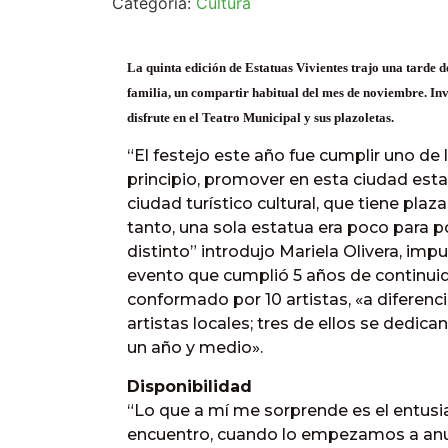
Categoría:
Cultura
La quinta edición de Estatuas Vivientes trajo una tarde d
familia, un compartir habitual del mes de noviembre. Inv
disfrute en el Teatro Municipal y sus plazoletas.
“El festejo este año fue cumplir uno de
principio, promover en esta ciudad esta
ciudad turístico cultural, que tiene plaz
tanto, una sola estatua era poco para 
distinto” introdujo Mariela Olivera, imp
evento que cumplió 5 años de continuid
conformado por 10 artistas, «a diferen
artistas locales; tres de ellos se dedica
un año y medio».
Disponibilidad
“Lo que a mí me sorprende es el entusi
encuentro, cuando lo empezamos a anun