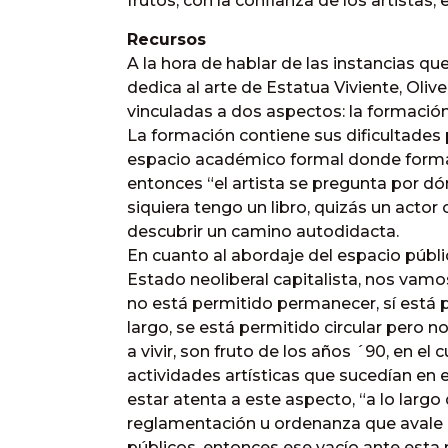
frutos, con la confianza de los artistas;
Recursos
A la hora de hablar de las instancias qu
dedica al arte de Estatua Viviente, Oli
vinculadas a dos aspectos: la formación
La formación contiene sus dificultades 
espacio académico formal donde formar
entonces “el artista se pregunta por dó
siquiera tengo un libro, quizás un actor 
descubrir un camino autodidacta.
En cuanto al abordaje del espacio públi
Estado neoliberal capitalista, nos vam
no está permitido permanecer, sí está 
largo, se está permitido circular pero
a vivir, son fruto de los años ´90, en el
actividades artísticas que sucedían en 
estar atenta a este aspecto, “a lo larg
reglamentación u ordenanza que avale 
públicos, entonces ese vacío ante esta 