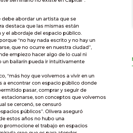
 este seminario no existe en Capital”.
e debe abordar un artista que se
vera destaca que las mismas están
 y el abordaje del espacio público.
porque “no hay nada escrito y no hay un
se, que no ocurre en nuestra ciudad”,
nde empiezo hacer algo de lo cual ni
o un bailarín pueda ir intuitivamente
co, “más hoy que volvemos a vivir en un
os a encontrar con espacio público donde
permitido pasar, comprar y seguir de
 no estacionarse, son conceptos que volvemos
 cual se cercenó, se censuró
espacios públicos”. Olivera aseguró
o de estos años no hubo una
o promocione el trabajo en espacios
mirada creo que es para atender,