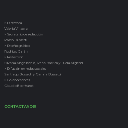
> Directora
Valeria Villagra
> Secretario de redacción
Pablo Bussetti
> Diseño gráfico
Rodrigo Galán
> Redacción
Silvana Angelicchio, Ivana Barrios y Lucía Argemi
> Difusión en redes sociales
Santiago Bussetti y Camila Bussetti
> Colaboradores
Claudio Eberhardt
CONTACTANOS!