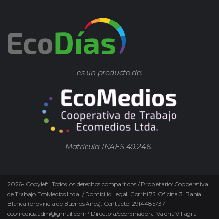
es un producto de:
Matrícula INAES 40.246.
2026
–
Copyleft.
Todos los derechos compartidos / Propietario: Cooperativa
de Trabajo EcoMedios Ltda. / Domicilio Legal: Gorriti 75. Oficina 3. Bahía
Blanca (provincia de Buenos Aires). Contacto. 2914486737 –
ecomedios.adm@gmail.com / Directora/coordinadora: Valeria Villagra.