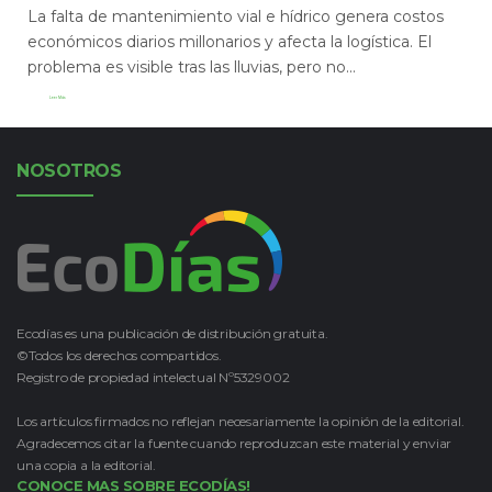
La falta de mantenimiento vial e hídrico genera costos
económicos diarios millonarios y afecta la logística. El
problema es visible tras las lluvias, pero no...
Leer Más
NOSOTROS
Ecodías es una publicación de distribución gratuita.
©Todos los derechos compartidos.
Registro de propiedad intelectual Nº5329002
Los artículos firmados no reflejan necesariamente la opinión de la editorial.
Agradecemos citar la fuente cuando reproduzcan este material y enviar
una copia a la editorial.
CONOCE MAS SOBRE ECODÍAS!