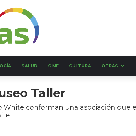
OGÍA
SALUD
CINE
CULTURA
OTRAS
Museo Taller
White conforman una asociación que es pi
ite.