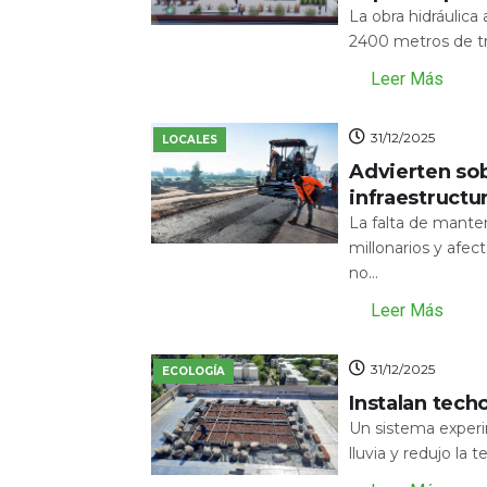
La obra hidráulic
2400 metros de tr
Leer Más
31/12/2025
LOCALES
Advierten sob
infraestructu
La falta de mante
millonarios y afecta
no...
Leer Más
31/12/2025
ECOLOGÍA
Instalan tech
Un sistema experi
lluvia y redujo la 