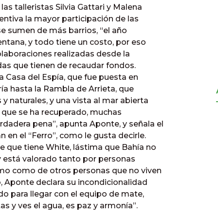
s talleristas Silvia Gattari y Malena
entiva la mayor participación de las
 se sumen de más barrios, “el año
Ventana, y todo tiene un costo, por eso
olaboraciones realizadas desde la
das que tienen de recaudar fondos.
la Casa del Espía, que fue puesta en
ría hasta la Rambla de Arrieta, que
y naturales, y una vista al mar abierta
 lo que se ha recuperado, muchas
rdadera pena”, apunta Aponte, y señala el
 en el “Ferro”, como le gusta decirle.
e que tiene White, lástima que Bahía no
y está valorado tanto por personas
rismo como de otros personas que no viven
o, Aponte declara su incondicionalidad
ndo para llegar con el equipo de mate,
as y ves el agua, es paz y armonía”.