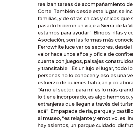
realizan tareas de acompañamiento de la
Corte. También desde este lugar, se inc
familias, y de otras chicas y chicos que
pasado hicieron un viaje a Sierra de la 
estamos para ayudar”. Bingos, rifas y c
Asociación, son las formas más conoci
Ferrowhite luce varios sectores, desde 
valor hace unos años y oficia de confite
cuenta con juegos, paisajes construidos 
y transitable. “Es un lujo el lugar, todo
personas no lo conocen y eso es una ve
esfuerzo de quienes trabajan y colaboran
“Amo el sector, para mí es lo más grand
lo tiene incorporado, es algo hermoso, 
extranjeras que llegan a través del tu
acá”. Empapada de ría, parque y castill
al museo, “es relajante y emotivo, es li
hay asientos, un parque cuidado, disfrut