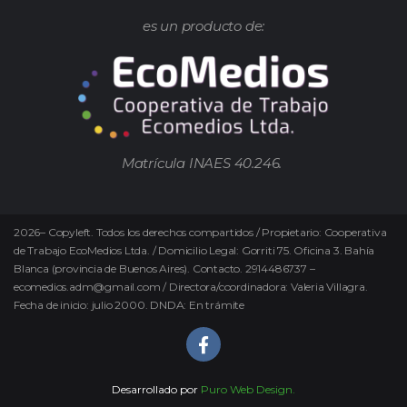
es un producto de:
Matrícula INAES 40.246.
2026
–
Copyleft.
Todos los derechos compartidos / Propietario: Cooperativa
de Trabajo EcoMedios Ltda. / Domicilio Legal: Gorriti 75. Oficina 3. Bahía
Blanca (provincia de Buenos Aires). Contacto. 2914486737 –
ecomedios.adm@gmail.com / Directora/coordinadora: Valeria Villagra.
Fecha de inicio: julio 2000. DNDA: En trámite
Desarrollado por
Puro Web Design.