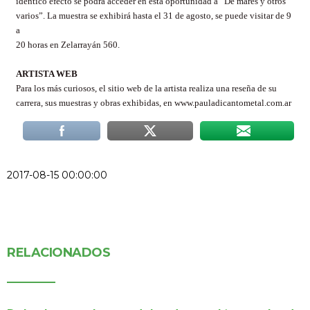
idéntico efecto se podrá acceder en esta oportunidad a “De mares y otros
varios”. La muestra se exhibirá hasta el 31 de agosto, se puede visitar de 9
a
20 horas en Zelarrayán 560.
ARTISTA WEB
Para los más curiosos, el sitio web de la artista realiza una reseña de su
carrera, sus muestras y obras exhibidas, en www.pauladicantometal.com.ar
2017-08-15 00:00:00
RELACIONADOS