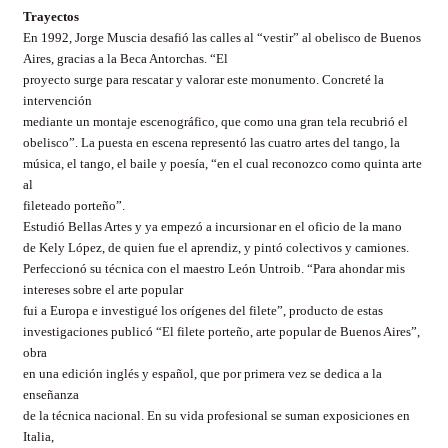
Trayectos
En 1992, Jorge
Muscia
desafió las calles al “vestir” al obelisco de Buenos
Aires, gracias a la Beca Antorchas. “El
proyecto surge para rescatar y valorar este monumento. Concreté la
intervención
mediante un montaje escenográfico, que como una gran tela recubrió el
obelisco”. La puesta en escena representó las cuatro artes del tango, la
música, el tango, el baile y poesía, “en el cual reconozco como quinta arte
al
fileteado porteño”.
Estudió Bellas Artes y ya empezó a incursionar en el oficio de la mano
de
Kely
López, de quien fue el aprendiz, y pintó colectivos y camiones.
Perfeccionó su técnica con el maestro León
Untroib
. “Para ahondar mis
intereses sobre el arte popular
fui a Europa e investigué los orígenes del filete”, producto de estas
investigaciones publicó “El filete porteño, arte popular de Buenos Aires”,
obra
en una edición inglés y español, que por primera vez se dedica a la
enseñanza
de la técnica nacional. En su vida profesional se suman exposiciones en
Italia,