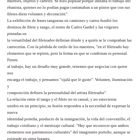
muebles, objetos y carteles. Se hizo popular porque imitaba el trabajo del
ebanista, quienes no lo podían pagar contrataban a un pintor que con sus
filetes diera volumen y decoración”.
La exhibición de frases tangueras en camiones y carros fundió los
destinos de filete y tango, el rostro de Carlos Gardel y las vírgenes
pintadas en
la versatilidad del fileteador definían dónde y a quién se le compraban las
carrocerías. Con la pérdida de estilo de los maestros, “en el fileteado hay
elementos que se repiten, pero la forma en que se combinan es personal.
Frente
al trabajo, hay un desafío muy grande, tenemos que negociar con quien
nos
encarga el trabajo, y pensamos “ojalá que le guste”. Volumen, iluminación
y
composición definen la personalidad del artista fileteador”.
La relación entre el tango y el filete no es casual, y no estuvieron
unidos en un principio, su fusión responden a la necesidad de expresar la
nueva
identidad porteña, producto de la inmigración, la vida del conventillo, el
trabajo cotidiano y el mestizaje cultural. “Hay que reconocer que ambos
elementos son patrimonios culturales” del imaginario porteño, aunque se
extiende en otros lugares.