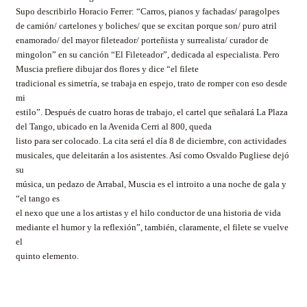
Supo describirlo Horacio Ferrer: “Carros, pianos y fachadas/ paragolpes
de camión/ cartelones y boliches/ que se excitan porque son/ puro atril
enamorado/ del mayor
fileteador
/
porteñista
y surrealista/ curador de
mingolon
” en su canción “El
Fileteador
”, dedicada al especialista. Pero
Muscia
prefiere dibujar dos flores y dice “el filete
tradicional es simetría, se trabaja en espejo, trato de romper con eso desde
mi
estilo”. Después de cuatro horas de trabajo, el cartel que señalará La Plaza
del Tango, ubicado en la Avenida
Cerri
al 800, queda
listo para ser colocado. La cita será el día 8 de diciembre, con actividades
musicales, que deleitarán a los asistentes. Así como Osvaldo Pugliese dejó
su
música, un pedazo de Arrabal,
Muscia
es el introito a una noche de gala y
“el tango es
el nexo que une a los artistas y el hilo conductor de una historia de vida
mediante el humor y la reflexión”, también, claramente, el filete se vuelve
el
quinto elemento.