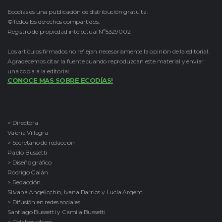
Ecodías es una publicación de distribución gratuita.
©Todos los derechos compartidos.
Registro de propiedad intelectual Nº5329002
Los artículos firmados no reflejan necesariamente la opinión de la editorial.
Agradecemos citar la fuente cuando reproduzcan este material y enviar
una copia a la editorial.
CONOCE MAS SOBRE ECODÍAS!
> Directora
Valeria Villagra
> Secretario de redacción
Pablo Bussetti
> Diseño gráfico
Rodrigo Galán
> Redacción
Silvana Angelicchio, Ivana Barrios y Lucía Argemi
> Difusión en redes sociales
Santiago Bussetti y Camila Bussetti
> Colaboradores