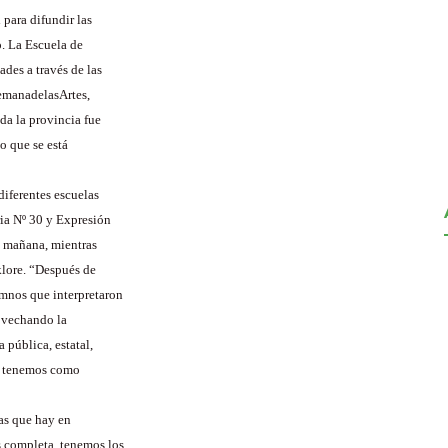
 para difundir las
o. La Escuela de
ades a través de las
emanadelasArtes,
da la provincia fue
o que se está
diferentes escuelas
ia Nº 30 y Expresión
no mañana, mientras
klore. “Después de
umnos que interpretaron
rovechando la
 pública, estatal,
ue tenemos como
as que hay en
s completa, tenemos los