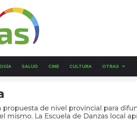
OGÍA
SALUD
CINE
CULTURA
OTRAS
a
propuesta de nivel provincial para difund
l mismo. La Escuela de Danzas local ap