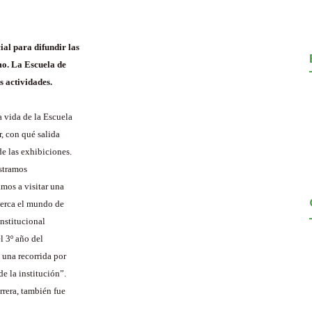
ial para difundir las
mo. La Escuela de
s actividades.
a vida de la Escuela
r, con qué salida
e las exhibiciones.
ostramos
amos a visitar una
cerca el mundo de
institucional
l 3º año del
 una recorrida por
e la institución”.
rrera, también fue