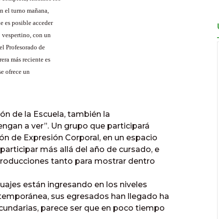
en el turno mañana,
e es posible acceder
 vespertino, con un
el Profesorado de
rera más reciente es
se ofrece un
ón de la Escuela, también la
vengan a ver”. Un grupo que participará
ión de Expresión Corporal, en un espacio
rticipar más allá del año de cursado, e
roducciones tanto para mostrar dentro
guajes están ingresando en los niveles
ntemporánea, sus egresados han llegado ha
cundarias, parece ser que en poco tiempo