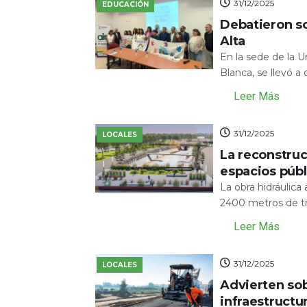
31/12/2025
EDUCACIÓN
Debatieron s
Alta
En la sede de la 
Blanca, se llevó a
Leer Más
31/12/2025
LOCALES
La reconstru
espacios públ
La obra hidráulic
2400 metros de tr
Leer Más
31/12/2025
LOCALES
Advierten sob
infraestructu