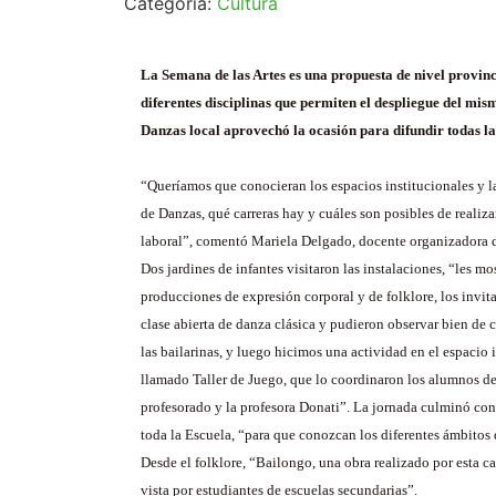
Categoría:
Cultura
La Semana de las Artes es una propuesta de nivel provinc
diferentes disciplinas que permiten el despliegue del mis
Danzas local aprovechó la ocasión para difundir todas la
“Queríamos que conocieran los espacios institucionales y l
de Danzas, qué carreras hay y cuáles son posibles de realiza
laboral”, comentó Mariela Delgado, docente organizadora d
Dos jardines de infantes visitaron las instalaciones, “les m
producciones de expresión corporal y de folklore, los invit
clase abierta de danza clásica y pudieron observar bien de 
las bailarinas, y luego hicimos una actividad en el espacio 
llamado Taller de Juego, que lo coordinaron los alumnos de
profesorado y la profesora Donati”. La jornada culminó con
toda la Escuela, “para que conozcan los diferentes ámbitos d
Desde el folklore, “Bailongo, una obra realizado por esta ca
vista por estudiantes de escuelas secundarias”.