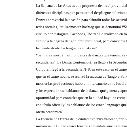
La Semana de las Artes es una propuesta de nivel provincial
diferentes disciplinas que permiten el despliegue del mism
Danzas aprovechó la ocasión para difundir todas las activid
redes sociales, “utilizamos un hashtag que se denominó #S
circuló por Instagram, Facebook, Twitter. Lo realizado en to
subido a la página del gobierno provincial, para compartir l
haciendo desde los lenguajes artísticos”.
“Salimos a mostrar las propuestas de danzas que tenemos a 
secundarias”. La Danza Contemporánea llegó a la Secundar
Corporal llegó a la Secundaria Nº 8, en este caso en el tur
que en el turno noche, se realizó la muestra de Tango y Fol
mostrar las producciones hubo un intercambio entre los al
y los espectadores, hablamos de la danza, qué genera y ap
oportunidad para contarles que en la ciudad hay una escuela
con título oficial y les hablamos de los cinco lenguajes q
oferta académica”.
La Escuela de Danzas de la ciudad está muy valorada, “de l
provincia de Buenos Aires tenemos entendido que es la má