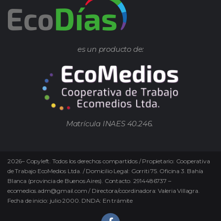
es un producto de:
Matrícula INAES 40.246.
2026
–
Copyleft.
Todos los derechos compartidos / Propietario: Cooperativa
de Trabajo EcoMedios Ltda. / Domicilio Legal: Gorriti 75. Oficina 3. Bahía
Blanca (provincia de Buenos Aires). Contacto. 2914486737 –
ecomedios.adm@gmail.com / Directora/coordinadora: Valeria Villagra.
Fecha de inicio: julio 2000. DNDA: En trámite