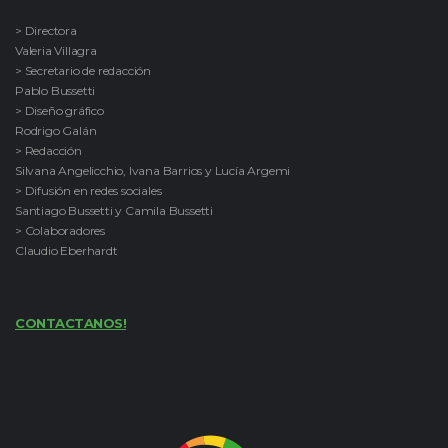
> Directora
Valeria Villagra
> Secretario de redacción
Pablo Bussetti
> Diseño gráfico
Rodrigo Galán
> Redacción
Silvana Angelicchio, Ivana Barrios y Lucía Argemi
> Difusión en redes sociales
Santiago Bussetti y Camila Bussetti
> Colaboradores
Claudio Eberhardt
CONTACTANOS!