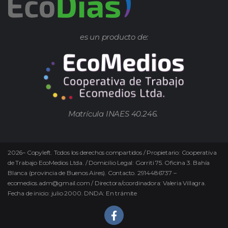
es un producto de:
Matrícula INAES 40.246.
2026
–
Copyleft.
Todos los derechos compartidos / Propietario: Cooperativa
de Trabajo EcoMedios Ltda. / Domicilio Legal: Gorriti 75. Oficina 3. Bahía
Blanca (provincia de Buenos Aires). Contacto. 2914486737 –
ecomedios.adm@gmail.com / Directora/coordinadora: Valeria Villagra.
Fecha de inicio: julio 2000. DNDA: En trámite