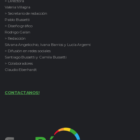
> Directora
Valeria Villagra
> Secretario de redacción
Pablo Bussetti
> Diseño gráfico
Rodrigo Galán
> Redacción
Silvana Angelicchio, Ivana Barrios y Lucía Argemi
> Difusión en redes sociales
Santiago Bussetti y Camila Bussetti
> Colaboradores
Claudio Eberhardt
CONTACTANOS!