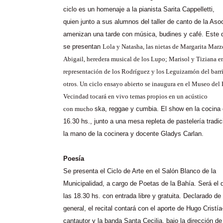
ciclo es un homenaje a la pianista Sarita
Cappelletti
,
quien junto a sus alumnos del taller de canto de la Aso
amenizan una tarde con música, budines y café. Este d
se presentan
Lola y
Natasha
, las nietas de Margarita
Marz
Abigail, heredera musical de los
Lupo
; Marisol y
Tiziana
e
representación de los Rodríguez y los Leguizamón del barri
otros. Un ciclo ensayo abierto se inaugura en el Museo del 
Vecindad tocará en vivo temas propios en un
acústico
con mucho
ska
, reggae y cumbia. El show en la cocina
16.30
hs.
, junto a una mesa repleta de pastelería tradic
la mano de la cocinera y docente Gladys
Carlan
.
Poesía
Se presenta el Ciclo de Arte en el Salón Blanco de la
Municipalidad, a cargo de Poetas de la Bahía. Será el
las 18.30
hs.
con entrada libre y gratuita. Declarado de 
general, el recital contará con el aporte de Hugo
Cristía
cantautor y la banda Santa Cecilia, bajo la dirección d