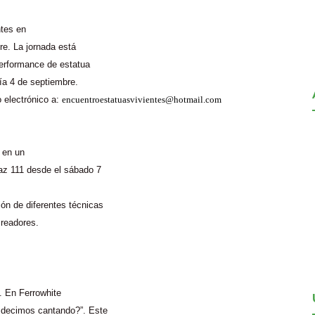
ntes en
re. La jornada está
performance de estatua
día 4 de septiembre.
o electrónico a:
encuentroestatuasvivientes@hotmail.com
 en un
Paz 111 desde el sábado 7
ón de diferentes técnicas
creadores.
s. En
Ferrowhite
o decimos cantando?”. Este