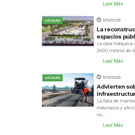
Leer Más
31/12/2025
LOCALES
La reconstru
espacios públ
La obra hidráulic
2400 metros de tr
Leer Más
31/12/2025
LOCALES
Advierten sob
infraestructu
La falta de mante
millonarios y afecta
no...
Leer Más