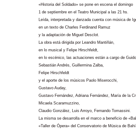
«Historia del Soldado» se pone en escena el domingo
1 de septiembre en el Teatro Municipal a las 21
hs
.
Leída, interpretada y danzada cuenta con música de I
en un texto de Charles Ferdinand
Ramuz
y la adaptación de Miguel
Desclot
.
La obra está dirigida por Leandro
Mantiñán
,
en lo musical y Felipe
Hirschfeldt
,
en lo escénico, las actuaciones están a cargo de Guid
Sebastián Andrés, Guillermina
Zalba
,
Felipe
Hirschfeldt
y el aporte de los músicos Paolo
Miserocchi
,
Gustavo
Auday
,
Gustavo Fernández, Adriana Fernández, María de la C
Micaela
Scaramuzzino
,
Claudio González, Luis Arroyo, Fernando
Tomassini
.
La misma se desarrolla en el marco a beneficio de «Ba
«Taller de Ópera» del Conservatorio de Música de Bahí