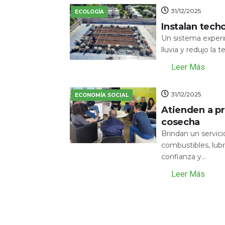
31/12/2025
ECOLOGÍA
Instalan tech
Un sistema experi
lluvia y redujo la 
Leer Más
31/12/2025
ECONOMÍA SOCIAL
Atienden a pr
cosecha
Brindan un servic
combustibles, lubr
confianza y...
Leer Más