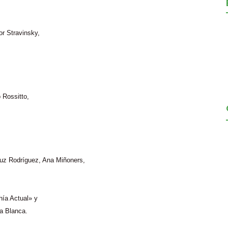
gor
Stravinsky
,
o
Rossitto
,
ruz Rodríguez, Ana
Miñoners
,
hía Actual» y
a Blanca.