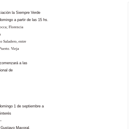
ciación la Siempre Verde
omingo a partir de las 15
hs
.
occa
; Florencia
n
o Saladero, entre
Puerto. Vieja
 comenzará a las
ional de
 domingo 1 de septiembre a
interés
–
e Gustavo Mayoral.