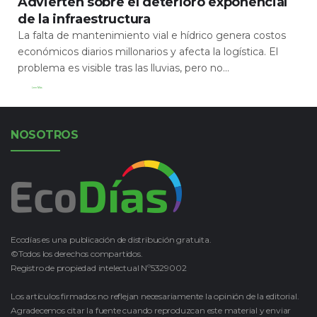
Advierten sobre el deterioro exponencial
de la infraestructura
La falta de mantenimiento vial e hídrico genera costos
económicos diarios millonarios y afecta la logística. El
problema es visible tras las lluvias, pero no...
Leer Más
NOSOTROS
Ecodías es una publicación de distribución gratuita.
©Todos los derechos compartidos.
Registro de propiedad intelectual Nº5329002
Los artículos firmados no reflejan necesariamente la opinión de la editorial.
Agradecemos citar la fuente cuando reproduzcan este material y enviar