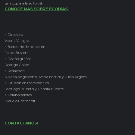
una copia a la editorial.
CONOCE MAS SOBRE ECODÍAS!
> Directora
Valeria Villagra
> Secretario de redacción
Pablo Bussetti
> Diseño gráfico
Rodrigo Galán
> Redacción
Silvana Angelicchio, Ivana Barrios y Lucía Argemi
> Difusión en redes sociales
Santiago Bussetti y Camila Bussetti
> Colaboradores
Claudio Eberhardt
CONTACTANOS!