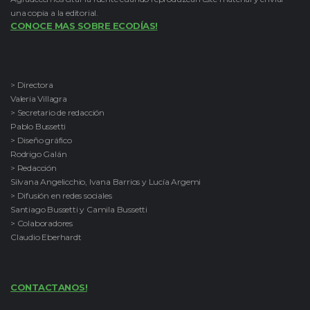
una copia a la editorial.
CONOCE MAS SOBRE ECODÍAS!
> Directora
Valeria Villagra
> Secretario de redacción
Pablo Bussetti
> Diseño gráfico
Rodrigo Galán
> Redacción
Silvana Angelicchio, Ivana Barrios y Lucía Argemi
> Difusión en redes sociales
Santiago Bussetti y Camila Bussetti
> Colaboradores
Claudio Eberhardt
CONTACTANOS!