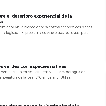
re el deterioro exponencial de la
ra
nimiento vial e hídrico genera costos económicos diarios
 la logística. El problema es visible tras las lluvias, pero
os verdes con especies nativas
mental en un edificio alto retuvo el 45% del agua de
temperatura de la losa 15°C en verano. Utiliza...
oductores desde la siembra hasta la