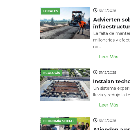
31/12/2025
LOCALES
Advierten sob
infraestructu
La falta de mante
millonarios y afecta
no...
Leer Más
31/12/2025
ECOLOGÍA
Instalan tech
Un sistema experi
lluvia y redujo la 
Leer Más
31/12/2025
ECONOMÍA SOCIAL
Atienden a pr