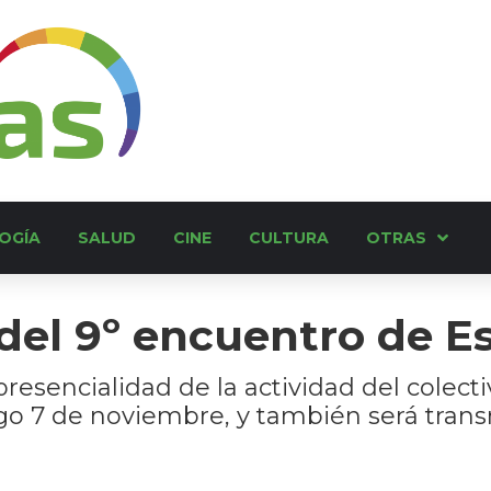
OGÍA
SALUD
CINE
CULTURA
OTRAS
del 9º encuentro de E
resencialidad de la actividad del colectiv
go 7 de noviembre, y también será transm