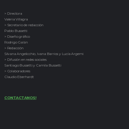
> Directora
Valeria Villagra
> Secretario de redacción
Pablo Bussetti
> Diseño gráfico
Rodrigo Galán
> Redacción
Silvana Angelicchio, Ivana Barrios y Lucía Argemi
> Difusión en redes sociales
Santiago Bussetti y Camila Bussetti
> Colaboradores
Claudio Eberhardt
CONTACTANOS!