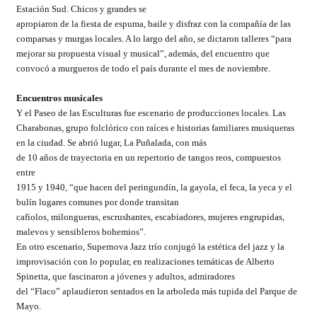
Estación Sud. Chicos y grandes se
apropiaron de la fiesta de espuma, baile y disfraz con la compañía de las
comparsas y murgas locales. A lo largo del año, se dictaron talleres “para
mejorar su propuesta visual y musical”, además, del encuentro que
convocó a
murgueros
de todo el país durante el mes de noviembre.
Encuentros musicales
Y el Paseo de las Esculturas fue escenario de producciones locales. Las
Charabonas, grupo folclórico con raíces e historias familiares
musiqueras
en la ciudad. Se abrió lugar, La Puñalada, con más
de 10 años de trayectoria en un repertorio de tangos reos, compuestos
entre
1915 y 1940, “que hacen del peringundín, la gayola, el
feca
, la
yeca
y el
bulín lugares comunes por donde transitan
cafiolos, milongueras,
escrushantes
,
escabiadores
, mujeres engrupidas,
malevos y sensibleros bohemios”.
En otro escenario, Supernova Jazz trío conjugó la estética del jazz y la
improvisación con lo popular, en realizaciones temáticas de Alberto
Spinetta
, que fascinaron a jóvenes y adultos, admiradores
del “Flaco” aplaudieron sentados en la arboleda más tupida del Parque de
Mayo.