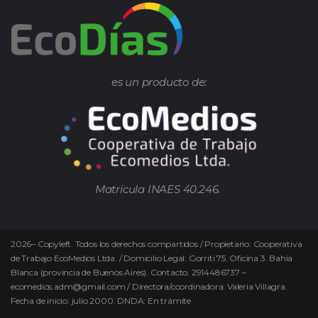
es un producto de:
Matrícula INAES 40.246.
2026
–
Copyleft.
Todos los derechos compartidos / Propietario: Cooperativa
de Trabajo EcoMedios Ltda. / Domicilio Legal: Gorriti 75. Oficina 3. Bahía
Blanca (provincia de Buenos Aires). Contacto. 2914486737 –
ecomedios.adm@gmail.com / Directora/coordinadora: Valeria Villagra.
Fecha de inicio: julio 2000. DNDA: En trámite