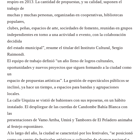
respiro en 2013. La cantidad de propuestas, y su calidad, suponen el
trabajo de
muchas y muchas personas, organizadas en cooperativas, bibliotecas
populares,
clubes, peñas, espacios de arte, sociedades de fomento, reunidas en grupos
independientes en torno a una actividad o evento, con la colaboración
decidida
del estado municipal”, resume el titular del Instituto Cultural, Sergio
Raimondi.
El equipo de trabajo definió “un año lleno de logros culturales,
oportunidades y nuevos proyectos que siguen formando a la ciudad como
un
espacio de propuestas artísticas”. La gestión de espectáculos públicos se
inclinó, ya hace un tiempo, a espacios para bandas y agrupaciones
locales.
La calle Urquiza se vistió de bahienses con sus reposeras, en un hábito
instalado. El despliegue de las cuerdas de Candombe Bahía Blanca con
las
presentaciones de
Vamo
Arriba,
Umirá
y Tambores de El Peladero animaba
al festejo espontáneo.
A lo largo del año, la ciudad se caracterizó por los festivales, “se posicionó
como un centro de festivales artísticos y culturales de alcance nacional e