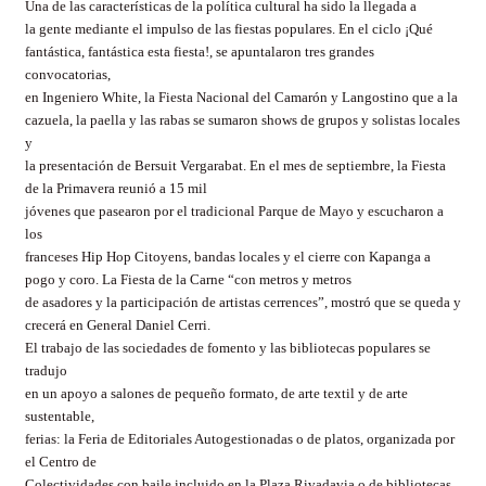
Una de las características de la política cultural ha sido la llegada a
la gente mediante el impulso de las fiestas populares. En el ciclo ¡Qué
fantástica, fantástica esta fiesta!, se apuntalaron tres grandes
convocatorias,
en Ingeniero White, la Fiesta Nacional del Camarón y Langostino que a la
cazuela, la paella y las rabas se sumaron shows de grupos y solistas locales
y
la presentación de
Bersuit
Vergarabat
. En el mes de septiembre, la Fiesta
de la Primavera reunió a 15 mil
jóvenes que pasearon por el tradicional Parque de Mayo y escucharon a
los
franceses Hip Hop
Citoyens
, bandas locales y el cierre con
Kapanga
a
pogo
y coro. La Fiesta de la Carne “con metros y metros
de asadores y la participación de artistas
cerrences
”, mostró que se queda y
crecerá en General Daniel
Cerri
.
El trabajo de las sociedades de fomento y las bibliotecas populares se
tradujo
en un apoyo a salones de pequeño formato, de arte textil y de arte
sustentable,
ferias: la Feria de Editoriales
Autogestionadas
o de platos, organizada por
el Centro de
Colectividades con baile incluido en la Plaza Rivadavia o de bibliotecas