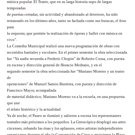
música popular. El Teatro, que en su larga historia supo de largas
temporadas
de puertas cerradas, sin actividad y abandonado al deterioro, ha sido
restaurado en los últimos años, tanto su fachada como sus butacas, el foso
para
la orquesta, que permite la realización de óperas y ballet con música en
vivo”.
La Comedia Municipal realizó una nueva programación de obras con
recorridos barriales y escolares. En el primer semestre la obra seleccionada
fue “Ya nadie recuerda a
Frederic
Chopin” de Roberto
Cossa
, con puesta
en escena y dirección general de Horacio Medrano, y en el
segundo semestre la obra seleccionada fue “Mariano Moreno y un teatro
de
operaciones” de Manuel Santos
Iñurrieta
, con puesta y dirección de
Francisco Mayor, acompañada
de material didáctico, Mariano Moreno va a la escuela, en una propuesta
que une
el relato histórico y la actualidad.
Ya de noche, el Paseo se iluminó y salieron a escena los representantes
teatrales más próximos a los pequeños. La Giroscópica desplegó sus artes
circenses, robando las risas y los aplausos, estos artistas independientes
organizaron durante el año la Convención de Circo y revivieron la Plaza