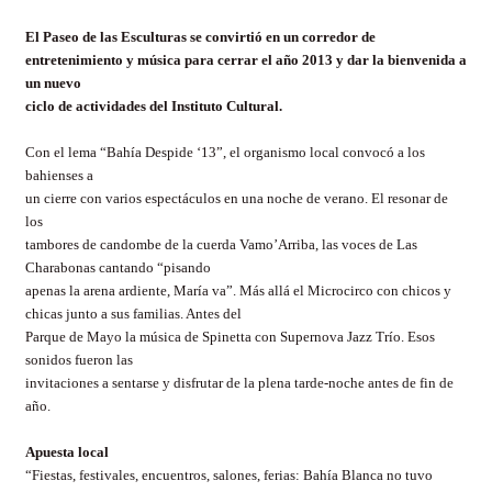
El Paseo de las Esculturas se convirtió en un corredor de
entretenimiento y música para cerrar el año 2013 y dar la bienvenida a
un nuevo
ciclo de actividades del Instituto Cultural.
Con el lema “Bahía Despide ‘13”, el organismo local convocó a los
bahienses a
un cierre con varios espectáculos en una noche de verano. El resonar de
los
tambores de candombe de la cuerda
Vamo’
Arriba, las voces de Las
Charabonas cantando “pisando
apenas la arena ardiente, María va”. Más allá el
Microcirco
con chicos y
chicas junto a sus familias. Antes del
Parque de Mayo la música de
Spinetta
con Supernova Jazz Trío. Esos
sonidos fueron las
invitaciones a sentarse y disfrutar de la plena tarde-noche antes de fin de
año.
Apuesta local
“Fiestas, festivales, encuentros, salones, ferias: Bahía Blanca no tuvo