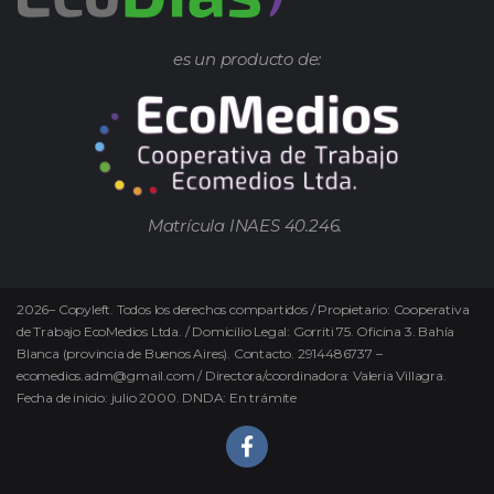
es un producto de:
Matrícula INAES 40.246.
2026
–
Copyleft.
Todos los derechos compartidos / Propietario: Cooperativa
de Trabajo EcoMedios Ltda. / Domicilio Legal: Gorriti 75. Oficina 3. Bahía
Blanca (provincia de Buenos Aires). Contacto. 2914486737 –
ecomedios.adm@gmail.com / Directora/coordinadora: Valeria Villagra.
Fecha de inicio: julio 2000. DNDA: En trámite