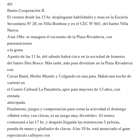
del
Barrio Cooperación II.
El viernes desde las 15
hs. desplegaran habilidades y risas en la Escuela
Secundaria N° 28, en Villa Bordeau y en el CEC N° 801, del barrio Villa
Nueva.
A las 18hs. se inaugura el escenario de la Plaza Rivadavia, con
presentaciones
a la gorra.
A partir de las 11
hs. del sábado habrá circo en la sociedad de fomento
del barrio Don Bosco. Más tarde, más para divertirse en la Plaza Rivadavia
con
Circus Band, Medio Mundo y Colgando en una pata. Habrá una noche de
varietté en
el Centro Cultural La Panadería, apto para mayores de 13 años, con
entrada
anticipada.
Finalmente, juegos y competencias para cerrar la actividad el domingo.
«Habrá voley con clavas, es un juego muy divertido». El torneo
comenzará a las 17
hs. y después llegarán las resistencias 5 pelotas,
parada de mano y gladiador de clavas. A las 19
hs. está anunciado el gran
espectáculo callejero con