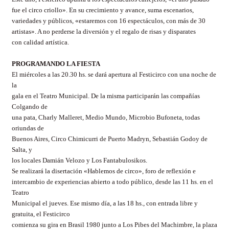
fue el circo criollo». En su crecimiento y avance, suma escenarios,
variedades y públicos, «estaremos con 16 espectáculos, con más de 30
artistas». A no perderse la diversión y el regalo de risas y disparates
con calidad artística.
PROGRAMANDO LA FIESTA
El miércoles a las 20
.
30
hs. se dará apertura al Festicirco con una noche de
la
gala en el Teatro Municipal. De la misma participarán las compañías
Colgando de
una pata, Charly Malleret, Medio Mundo, Microbio Bufoneta, todas
oriundas de
Buenos Aires, Circo Chimicurri de Puerto Madryn, Sebastián Godoy de
Salta, y
los locales Damián Velozo y Los Fantabulosikos.
Se realizará la disertación «Hablemos de circo», foro de reflexión e
intercambio de experiencias abierto a todo público, desde las 11
hs. en el
Teatro
Municipal el jueves. Ese mismo día, a las 18
hs., con entrada libre y
gratuita, el Festicirco
comienza su gira en Brasil 1980 junto a Los Pibes del Machimbre, la plaza