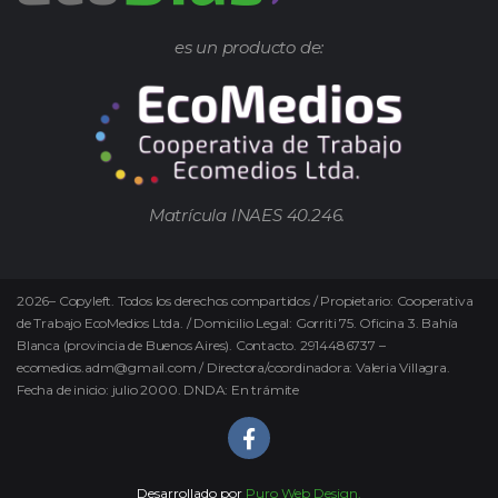
es un producto de:
Matrícula INAES 40.246.
2026
–
Copyleft.
Todos los derechos compartidos / Propietario: Cooperativa
de Trabajo EcoMedios Ltda. / Domicilio Legal: Gorriti 75. Oficina 3. Bahía
Blanca (provincia de Buenos Aires). Contacto. 2914486737 –
ecomedios.adm@gmail.com / Directora/coordinadora: Valeria Villagra.
Fecha de inicio: julio 2000. DNDA: En trámite
Desarrollado por
Puro Web Design.